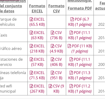
Metodología.
Denominación
Fe
aplicación
aplicación
aplica
del conjunto
Formato
Formato
Formato PDF
actua
de datos
EXCEL
CSV
externa.
externa.
extern
Parque de
EXCEL
PDF
(6.7
vehículos
(65.5
KB
)
KB
)
(1 página)
202
EXCEL
CSV
PDF
(11.1
Taxis
(63
KB
)
(736
B
)
KB
)
(1 página)
201
EXCEL
CSV
PDF
(11
KB
)
Tráfico aéreo
(218
KB
)
(4.9
KB
)
(1 página)
201
Estaciones de
EXCEL
CSV
PDF
(11.1
servicio
(57
KB
)
(406
B
)
KB
)
(1 página)
200
Líneas telefonía
EXCEL
CSV
PDF
(11.3
ija
(71.5
KB
)
(951
B
)
KB
)
(1 página)
201
Red wifi
EXCEL
CSV
(9
PDF
(11.2
municipal
(267
KB
)
KB
)
KB
)
(1 página)
201