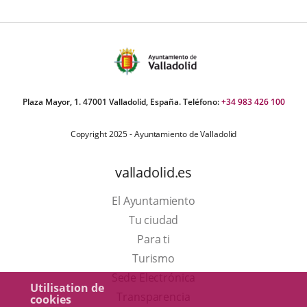
Plaza Mayor, 1. 47001 Valladolid, España. Teléfono:
+34 983 426 100
Copyright 2025 - Ayuntamiento de Valladolid
valladolid.es
El Ayuntamiento
Tu ciudad
Para ti
Este
Turismo
enlace
Enlace
Sede Electrónica
Utilisation de
se
a
Transparencia
cookies