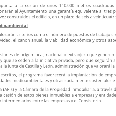
 apunta a la cesión de unos 110.000 metros cuadrados
bonarán al Ayuntamiento una garantía equivalente al tres p
vez construidos el edificio, en un plazo de seis a veinticuat
edioambiental
valorarán criterios como el número de puestos de trabajo c
ctividad, el canon anual, la viabilidad económica y otros as
siones de origen local, nacional o extranjero que generen
 que se ceden a la iniciativa privada, pero que seguirán 
a la Junta de Castilla y León, administración que valorará la
escritos, el programa favorecerá la implantación de empre
vidades medioambientales y otras socialmente sostenibles e
a (APIs) y la Cámara de la Propiedad Inmobiliaria, a travé
la cesión de estos bienes inmuebles a empresas y entidades
o intermediarios entre las empresas y el Consistorio.