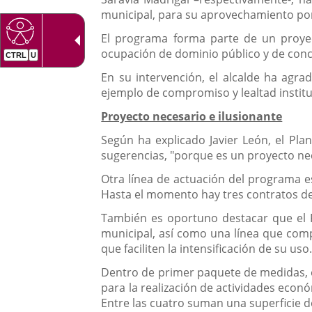
una
externa.
externa.
municipal, para su aprovechamiento por
aplicación
El programa forma parte de un proyec
externa.
ocupación de dominio público y de conc
En su intervención, el alcalde ha agra
ejemplo de compromiso y lealtad institu
Proyecto necesario e ilusionante
Según ha explicado Javier León, el Pla
sugerencias, "porque es un proyecto ne
Otra línea de actuación del programa es
Hasta el momento hay tres contratos de 
También es oportuno destacar que el Pr
municipal, así como una línea que comp
que faciliten la intensificación de su uso
Dentro de primer paquete de medidas, el
para la realización de actividades econ
Entre las cuatro suman una superficie 