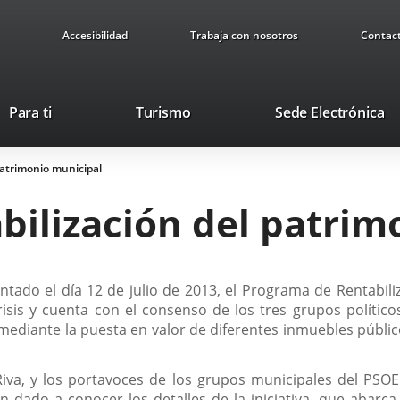
Accesibilidad
Trabaja con nosotros
Contac
This
Li
Para ti
Turismo
Sede Electrónica
link
to
will
ex
patrimonio municipal
open
ap
in
bilización del patrim
a
pop-
up
window.
ntado el día 12 de julio de 2013, el Programa de Rentabili
sis y cuenta con el consenso de los tres grupos políticos 
ediante la puesta en valor de diferentes inmuebles públic
a Riva, y los portavoces de los grupos municipales del PS
n dado a conocer los detalles de la iniciativa, que abarca