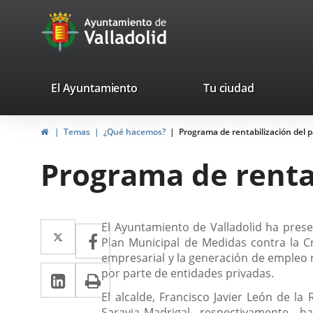
Portal
Jump to content
avaTop
Web
del
Ayuntamiento
valladolid.es
El Ayuntamiento
Tu ciudad
de
Home
Temas
¿Qué hacemos?
Programa de rentabilización del 
Valladolid
Programa de renta
Descripción
Twitter
Enlace
El Ayuntamiento de Valladolid ha prese
Facebook
Enlace
Plan Municipal de Medidas contra la Cri
a
a
empresarial y la generación de empleo m
Linkedin
Enlace
Print
por parte de entidades privadas.
una
una
a
El alcalde, Francisco Javier León de l
aplicación
aplicación
Saravia Madrigal –respectivamente-, ha