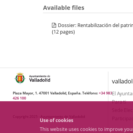
Available files
Dossier: Rentabilización del patr
(12 pages)
valladol
El Ayunt
Plaza Mayor, 1. 47001 Valladolid, España. Teléfono:
+34 983
426 100
Para ti
Sede Elec
Copyright 2025 - Ayuntamiento de Valladolid
Participa
Use of cookies
This website uses cookies to improve yo