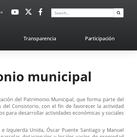
avaHeaderSocial
Link
Link
Link
Search
to
Search
to
to
to
external
external
external
application.
application.
application.
nk
Transparencia
Participación
ternal
plication.
onio municipal
zación del Patrimonio Municipal, que forma parte del
del Consistorio, con el fin de favorecer la actividad
os para desarrollar actividades económicas y sociales
OE e Izquierda Unida, Óscar Puente Santiago y Manuel
 parcelas dotacionales y locales vacíos de propiedad