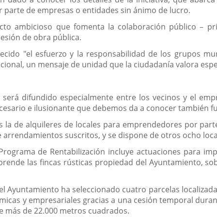
 parte de empresas o entidades sin ánimo de lucro.
to ambicioso que fomenta la colaboración público – pri
esión de obra pública.
decido "el esfuerzo y la responsabilidad de los grupos m
cional, un mensaje de unidad que la ciudadanía valora espec
n será difundido especialmente entre los vecinos y el emp
cesario e ilusionante que debemos da a conocer también fue
 la de alquileres de locales para emprendedores por parte
arrendamientos suscritos, y se dispone de otros ocho locale
ograma de Rentabilización incluye actuaciones para impul
rende las fincas rústicas propiedad del Ayuntamiento, so
.
 Ayuntamiento ha seleccionado cuatro parcelas localizadas e
ómicas y empresariales gracias a una cesión temporal duran
de más de 22.000 metros cuadrados.