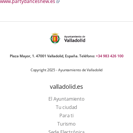
Enlace
www.partydancesnew.es
a
una
aplicación
externa.
Plaza Mayor, 1. 47001 Valladolid, España. Teléfono:
+34 983 426 100
Copyright 2025 - Ayuntamiento de Valladolid
valladolid.es
El Ayuntamiento
Tu ciudad
Para ti
Este
Turismo
enlace
Enlace
Sede Electrónica