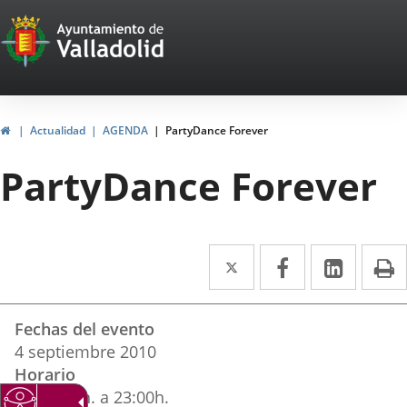
Portal
Saltar al contenido
Web
del
Ayuntamiento
Inicio
Actualidad
AGENDA
PartyDance Forever
de
PartyDance Forever
Valladolid
Twitter
Enlace
Facebook
Enlace
Linke
Enlace
I
a
a
a
Datos
una
una
una
Fechas del evento
del
aplicación
aplicación
aplica
4
septiembre
2010
evento
Horario
externa.
externa.
extern
De 21:00h. a 23:00h.