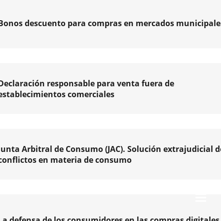
Bonos descuento para compras en mercados municipale
Declaración responsable para venta fuera de
establecimientos comerciales
Junta Arbitral de Consumo (JAC). Solución extrajudicial d
conflictos en materia de consumo
je
Toggl
navig
mo
La defensa de los consumidores en las compras digitales