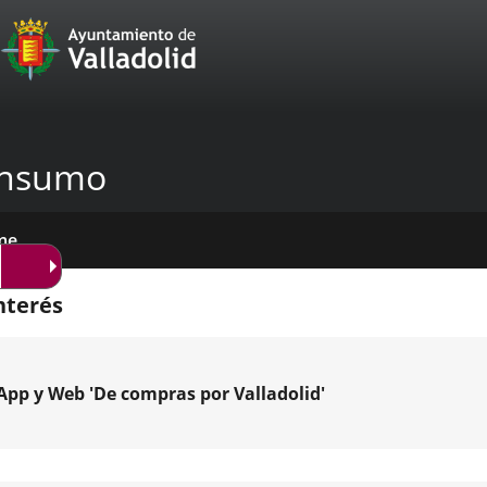
Portal
Jump to content
Web
del
Ayuntamiento
nsumo
de
Valladolid
me
icios
tros
das
mativas
licaciones
cias
nda
nterés
venciones
App y Web 'De compras por Valladolid'