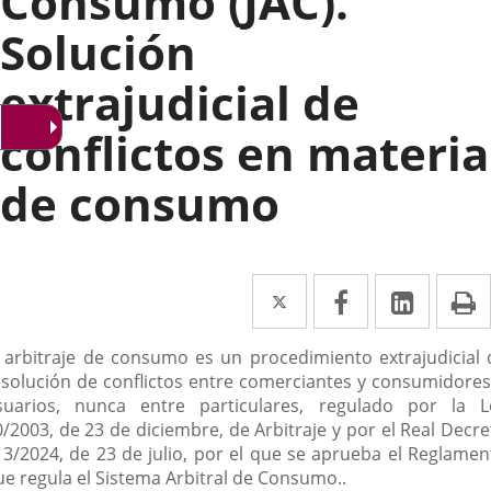
Consumo (JAC).
Solución
extrajudicial de
conflictos en materia
de consumo
Twitter
Enlace
Facebook
Enlace
Linked
Enlace
P
a
a
a
escripción
l arbitraje de consumo es un procedimiento extrajudicial 
una
una
una
esolución de conflictos entre comerciantes y consumidores
aplicación
aplicación
aplica
suarios, nunca entre particulares, regulado por la L
0/2003, de 23 de diciembre, de Arbitraje y por el Real Decre
externa.
externa.
extern
13/2024, de 23 de julio, por el que se aprueba el Reglamen
ue regula el Sistema Arbitral de Consumo..