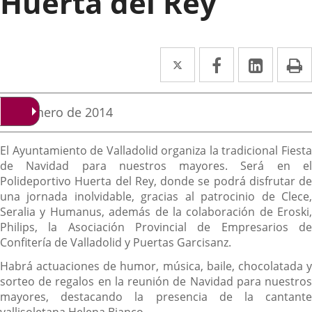
Huerta del Rey
Twitter
Enlace
Facebook
Enlace
Linke
Enlace
I
a
a
a
una
una
una
Fecha
2 de enero de 2014
de
aplicación
aplicación
aplica
la
Descripción
noticia
externa.
externa.
extern
El Ayuntamiento de Valladolid organiza la tradicional Fiesta
de Navidad para nuestros mayores. Será en el
Polideportivo Huerta del Rey, donde se podrá disfrutar de
una jornada inolvidable, gracias al patrocinio de Clece,
Seralia y Humanus, además de la colaboración de Eroski,
Philips, la Asociación Provincial de Empresarios de
Confitería de Valladolid y Puertas Garcisanz.
Habrá actuaciones de humor, música, baile, chocolatada y
sorteo de regalos en la reunión de Navidad para nuestros
mayores, destacando la presencia de la cantante