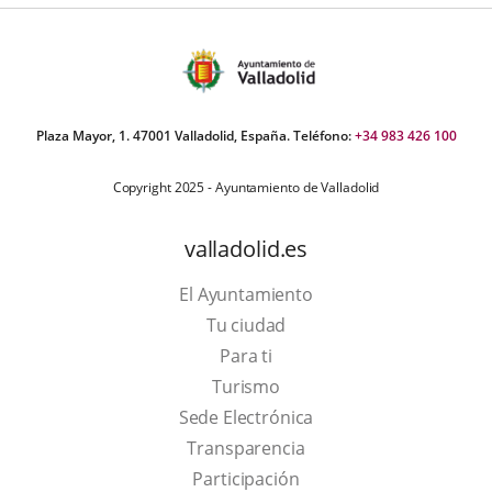
Plaza Mayor, 1. 47001 Valladolid, España. Teléfono:
+34 983 426 100
Copyright 2025 - Ayuntamiento de Valladolid
valladolid.es
El Ayuntamiento
Tu ciudad
Para ti
This
Turismo
link
Link
Sede Electrónica
will
to
Transparencia
open
external
Participación