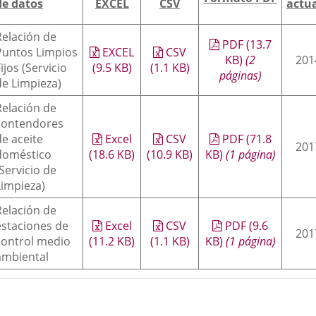
externa.
externa.
extern
de datos
EXCEL
CSV
actua
Relación de
PDF
(13.7
Puntos Limpios
EXCEL
CSV
KB
)
(2
201
ijos (Servicio
(9.5
KB
)
(1.1
KB
)
páginas)
de Limpieza)
Relación de
contendores
de aceite
Excel
CSV
PDF
(71.8
201
doméstico
(18.6
KB
)
(10.9
KB
)
KB
)
(1 página)
(Servicio de
Limpieza)
Relación de
estaciones de
Excel
CSV
PDF
(9.6
201
control medio
(11.2
KB
)
(1.1
KB
)
KB
)
(1 página)
ambiental