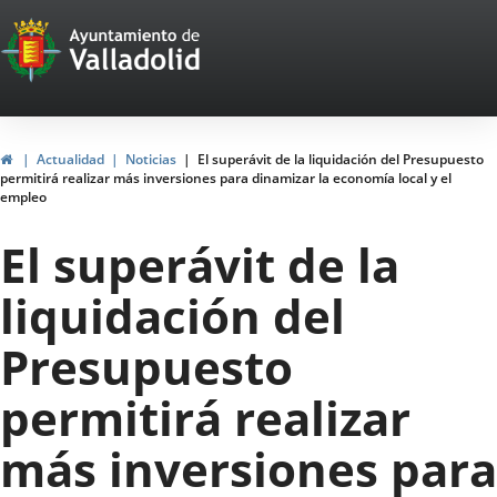
Portal
Saltar al contenido
Web
del
Ayuntamiento
Inicio
Actualidad
Noticias
El superávit de la liquidación del Presupuesto
permitirá realizar más inversiones para dinamizar la economía local y el
de
empleo
Valladolid
El superávit de la
liquidación del
Presupuesto
permitirá realizar
más inversiones para