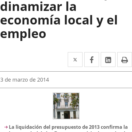
dinamizar la
economía local y el
empleo
Twitter
Enlace
Facebook
Enlace
Linke
Enlace
I
a
a
a
una
una
una
Fecha
3 de marzo de 2014
de
aplicación
aplicación
aplica
la
noticia
externa.
externa.
extern
Descripción
La liquidación del presupuesto de 2013 confirma la