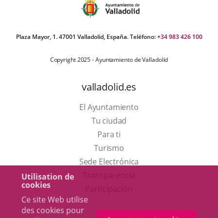
Plaza Mayor, 1. 47001 Valladolid, España. Teléfono:
+34 983 426 100
Copyright 2025 - Ayuntamiento de Valladolid
valladolid.es
El Ayuntamiento
Tu ciudad
Para ti
Este
Turismo
enlace
Enlace
Sede Electrónica
se
a
Transparencia
Utilisation de
cookies
abrirá
una
Participación
Ce site Web utilise
en
aplicación
des cookies pour
una
externa.