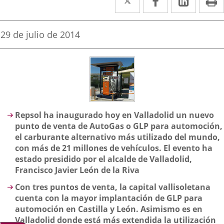
a
a
a
una
una
una
Fecha
29 de julio de 2014
de
aplicación
aplicación
aplica
la
noticia
externa.
externa.
extern
Descripción
Repsol ha inaugurado hoy en Valladolid un nuevo
punto de venta de AutoGas o GLP para automoción,
el carburante alternativo más utilizado del mundo,
con más de 21 millones de vehículos. El evento ha
estado presidido por el alcalde de Valladolid,
Francisco Javier León de la Riva
Con tres puntos de venta, la capital vallisoletana
cuenta con la mayor implantación de GLP para
automoción en Castilla y León. Asimismo es en
Valladolid donde está más extendida la utilización