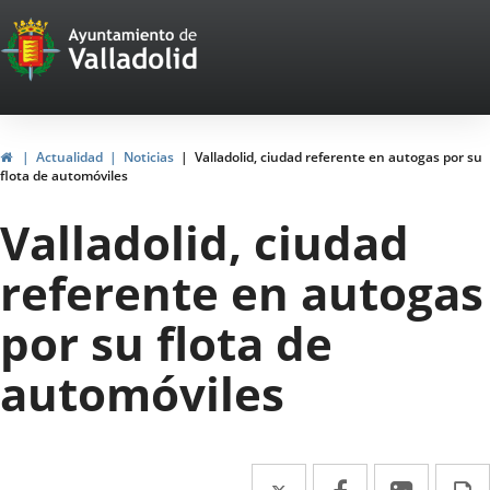
Portal
Saltar al contenido
Web
del
Ayuntamiento
Inicio
Actualidad
Noticias
Valladolid, ciudad referente en autogas por su
flota de automóviles
de
Valladolid, ciudad
Valladolid
referente en autogas
por su flota de
automóviles
Twitter
Enlace
Facebook
Enlace
Linke
Enlace
I