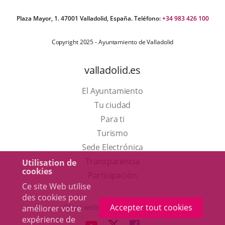
Plaza Mayor, 1. 47001 Valladolid, España. Teléfono:
+34 983 426 100
Copyright 2025 - Ayuntamiento de Valladolid
valladolid.es
El Ayuntamiento
Tu ciudad
Para ti
Este
Turismo
enlace
Enlace
Sede Electrónica
se
a
Transparencia
Utilisation de
cookies
abrirá
una
Participación
Ce site Web utilise
en
aplicación
des cookies pour
una
externa.
Accepter tout cookies
Otras webs del ayuntamiento
améliorer votre
ventana
expérience de
aderSocial
ENLACE
ENLACE
ENLACE