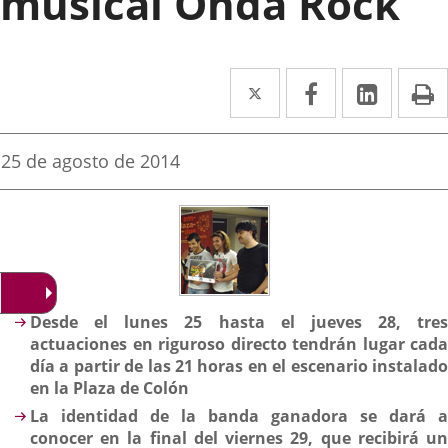
musical Onda Rock
Twitter
Enlace
Facebook
Enlace
Linke
Enlace
I
a
a
a
una
una
una
Fecha
25 de agosto de 2014
de
aplicación
aplicación
aplica
la
noticia
externa.
externa.
extern
Descripción
Desde el lunes 25 hasta el jueves 28, tres
actuaciones en riguroso directo tendrán lugar cada
día a partir de las 21 horas en el escenario instalado
en la Plaza de Colón
La identidad de la banda ganadora se dará a
conocer en la final del viernes 29, que recibirá un