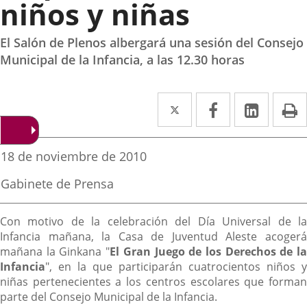
niños y niñas
El Salón de Plenos albergará una sesión del Consejo
Municipal de la Infancia, a las 12.30 horas
Twitter
Enlace
Facebook
Enlace
Linked
Enlace
P
a
a
a
una
una
una
Fecha
18 de noviembre de 2010
de
aplicación
aplicación
aplica
la
Fuente
Gabinete de Prensa
noticia
externa.
externa.
extern
de
la
Descripción
noticia
Con motivo de la celebración del Día Universal de la
Infancia mañana, la Casa de Juventud Aleste acogerá
mañana la Ginkana "
El Gran Juego de los Derechos de l
Infancia
", en la que participarán cuatrocientos niños y
niñas pertenecientes a los centros escolares que forman
parte del Consejo Municipal de la Infancia.