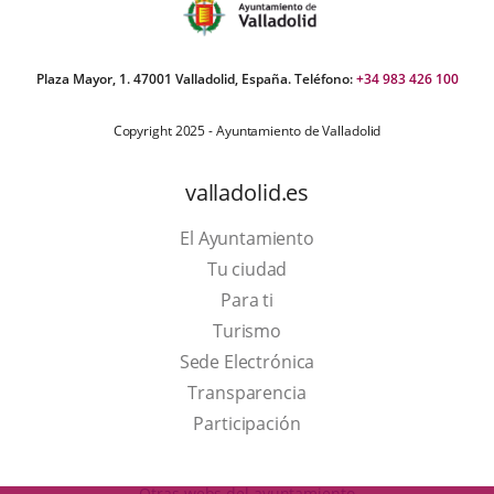
Plaza Mayor, 1. 47001 Valladolid, España. Teléfono:
+34 983 426 100
Copyright 2025 - Ayuntamiento de Valladolid
valladolid.es
El Ayuntamiento
Tu ciudad
Para ti
This
Turismo
link
Link
Sede Electrónica
will
to
Transparencia
open
external
Participación
in
application.
a
Otras webs del ayuntamiento