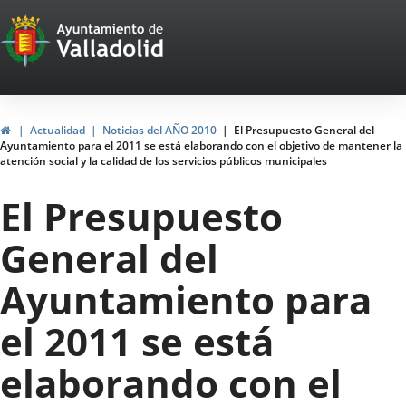
Portal
Jump to content
Web
del
Ayuntamiento
Home
Actualidad
Noticias del AÑO 2010
El Presupuesto General del
Ayuntamiento para el 2011 se está elaborando con el objetivo de mantener la
de
atención social y la calidad de los servicios públicos municipales
Valladolid
El Presupuesto
General del
Ayuntamiento para
el 2011 se está
elaborando con el