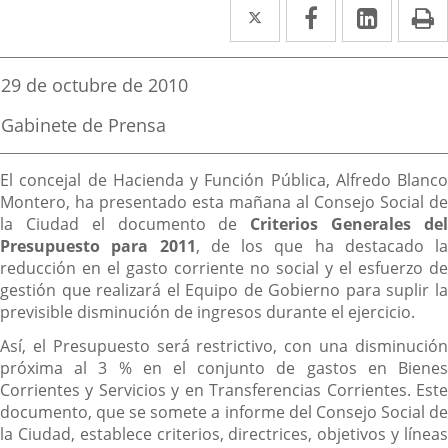
Twitter
Enlace
Facebook
Enlace
Linked
Enlace
P
a
a
a
una
una
una
Fecha
29 de octubre de 2010
de
aplicación
aplicación
aplica
la
Fuente
Gabinete de Prensa
noticia
externa.
externa.
extern
de
la
Descripción
noticia
El concejal de Hacienda y Función Pública, Alfredo Blanco
Montero, ha presentado esta mañana al Consejo Social de
la Ciudad el documento de
Criterios Generales de
Presupuesto para 2011
, de los que ha destacado la
reducción en el gasto corriente no social y el esfuerzo de
gestión que realizará el Equipo de Gobierno para suplir la
previsible disminución de ingresos durante el ejercicio.
Así, el Presupuesto será restrictivo, con una disminución
próxima al 3 % en el conjunto de gastos en Bienes
Corrientes y Servicios y en Transferencias Corrientes. Este
documento, que se somete a informe del Consejo Social de
la Ciudad, establece criterios, directrices, objetivos y líneas