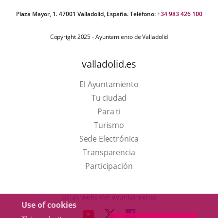
Plaza Mayor, 1. 47001 Valladolid, España. Teléfono:
+34 983 426 100
Copyright 2025 - Ayuntamiento de Valladolid
valladolid.es
El Ayuntamiento
Tu ciudad
Para ti
This
Turismo
link
Link
Sede Electrónica
will
to
Transparencia
open
external
Participación
in
application.
a
Otras webs del ayuntamiento
Use of cookies
pop-
aderSocial
LINK
LINK
LINK