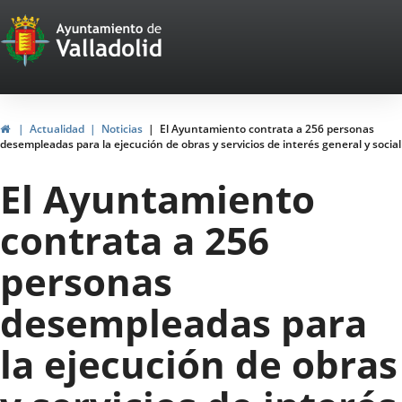
Portal
Jump to content
Web
del
Ayuntamiento
Home
Actualidad
Noticias
El Ayuntamiento contrata a 256 personas
desempleadas para la ejecución de obras y servicios de interés general y social
de
El Ayuntamiento
Valladolid
contrata a 256
personas
desempleadas para
la ejecución de obras