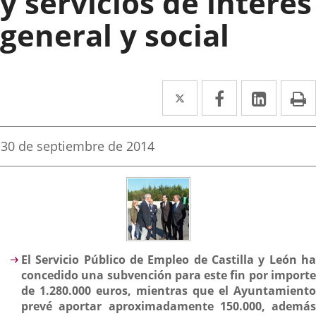
y servicios de interés
general y social
Twitter
Enlace
Facebook
Enlace
Linked
Enlace
P
a
a
a
una
una
una
Fecha
30 de septiembre de 2014
de
aplicación
aplicación
aplica
la
noticia
externa.
externa.
extern
Descripción
El Ser
vicio Público de Empleo de Castilla y León h
concedido una subvención para este fin por importe
de 1.280.000 euros, mientras que el Ayuntamiento
prevé aportar aproximadamente 150.000, además