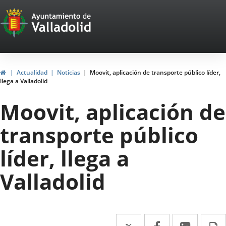
Portal
Jump to content
Web
del
Ayuntamiento
Home
Actualidad
Noticias
Moovit, aplicación de transporte público líder,
llega a Valladolid
de
Moovit, aplicación de
Valladolid
transporte público
líder, llega a
Valladolid
Twitter
Enlace
Facebook
Enlace
Linked
Enlace
P