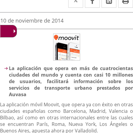
a
a
a
una
una
una
Fecha
10 de noviembre de 2014
de
aplicación
aplicación
aplica
la
noticia
externa.
externa.
extern
Descripción
La aplicación que opera en más de cuatrocientas
ciudades del mundo y cuenta con casi 10 millones
de usuarios, facilitará información sobre los
servicios de transporte urbano prestados por
Auvasa
La aplicación móvil Moovit, que opera ya con éxito en otras
ciudades españolas como Barcelona, Madrid, Valencia o
Bilbao, así como en otras internacionales entre las cuales
se encuentran París, Roma, Nueva York, Los Ángeles o
Buenos Aires, apuesta ahora por Valladolid.