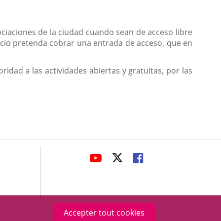
ociaciones de la ciudad cuando sean de acceso libre
spacio pretenda cobrar una entrada de acceso, que en
ridad a las actividades abiertas y gratuitas, por las
avaHeaderSocial
ENLACE
ENLACE
ENLACE
A
A
A
UNA
UNA
UNA
APLICACIÓN
APLICACIÓN
APLICACIÓN
EXTERNA.
EXTERNA.
EXTERNA.
Accepter tout cookies