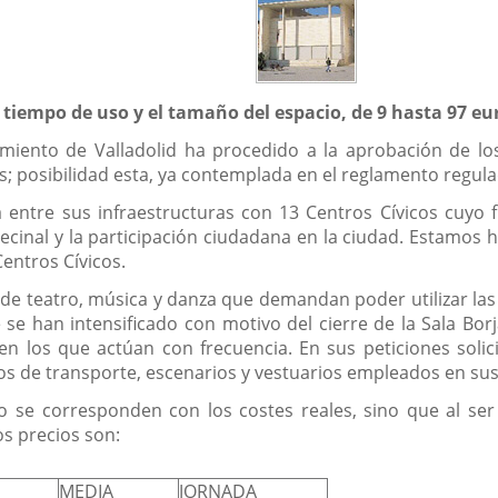
 tiempo de uso y el tamaño del espacio, de 9 hasta 97 eur
iento de Valladolid ha procedido a la aprobación de los
os; posibilidad esta, ya contemplada en el reglamento regula
 entre sus infraestructuras con 13 Centros Cívicos cuyo fi
vecinal y la participación ciudadana en la ciudad. Estamos 
Centros Cívicos.
 teatro, música y danza que demandan poder utilizar las sa
e han intensificado con motivo del cierre de la Sala Borj
en los que actúan con frecuencia. En sus peticiones soli
cos de transporte, escenarios y vestuarios empleados en su
 se corresponden con los costes reales, sino que al ser 
os precios son:
MEDIA
JORNADA