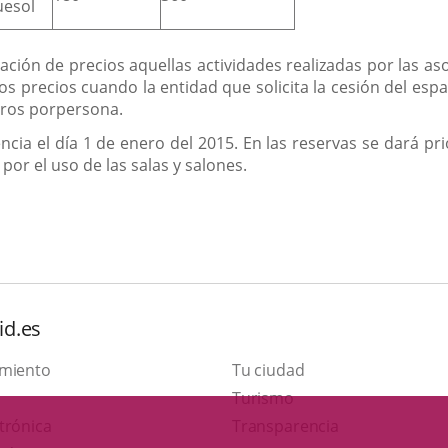
uesol
ción de precios aquellas actividades realizadas por las as
 los precios cuando la entidad que solicita la cesión del e
uros porpersona.
ncia el día 1 de enero del 2015. En las reservas se dará prio
or el uso de las salas y salones.
id.es
amiento
Tu ciudad
Este
Turismo
Enlace
enlace
trónica
Transparencia