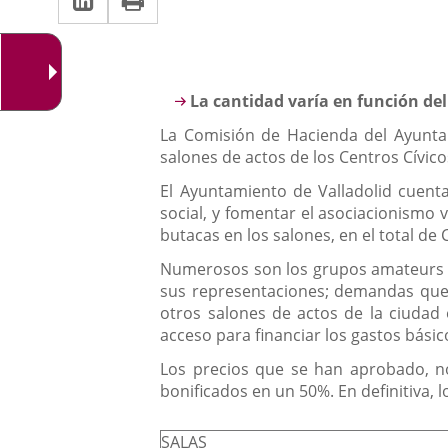
una
a
aplicación
aplicación
una
externa.
externa.
aplicación
Descripción
La cantidad varía en función del
externa.
La Comisión de Hacienda del Ayuntam
salones de actos de los Centros Cívic
El Ayuntamiento de Valladolid cuenta
social, y fomentar el asociacionismo 
butacas en los salones, en el total de 
Numerosos son los grupos amateurs de
sus representaciones; demandas que s
otros salones de actos de la ciudad 
acceso para financiar los gastos bási
Los precios que se han aprobado, no
bonificados en un 50%. En definitiva, l
SALAS