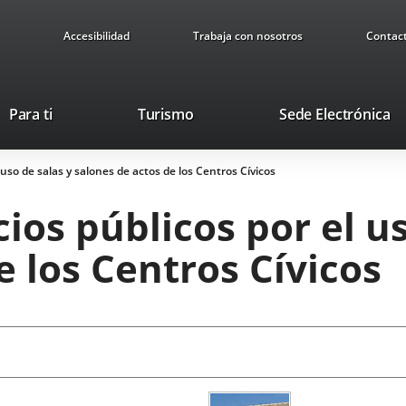
Accesibilidad
Trabaja con nosotros
Contac
Este
En
Para ti
Turismo
Sede Electrónica
enlace
a
se
u
 uso de salas y salones de actos de los Centros Cívicos
abrirá
ap
en
ex
ios públicos por el us
una
ventana
e los Centros Cívicos
nueva.