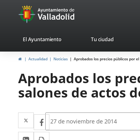
Portal
Saltar al contenido
avaTop
Web
del
Ayuntamiento
valladolid.es
El Ayuntamiento
Tu ciudad
de
Inicio
Actualidad
Noticias
Aprobados los precios públicos por el
Valladolid
Aprobados los prec
salones de actos d
Twitter
Enlace
Facebook
Enlace
Fecha
27 de noviembre de 2014
de
a
a
la
LinkedIn
Enlace
Imprimir
una
noticia