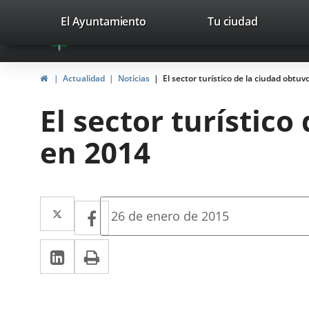
Portal
Saltar al contenido
valladolid.es
El Ayuntamiento
Tu ciudad
avaTop
Web
del
Inicio
Actualidad
Noticias
El sector turístico de la ciudad obtu
Ayuntamiento
El sector turístic
de
en 2014
Valladolid
Twitter
Enlace
Facebook
Enlace
Fecha
26 de enero de 2015
de
a
a
la
LinkedIn
Enlace
Imprimir
una
noticia
una
a
aplicación
aplicación
una
externa.
externa.