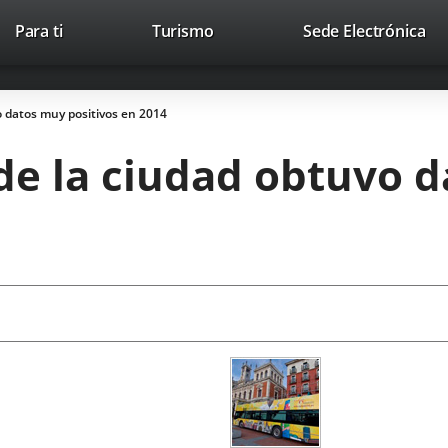
Este
En
Para ti
Turismo
Sede Electrónica
Accesibilidad
Trabaja con nosotros
Contac
enlace
a
se
un
abrirá
apl
vo datos muy positivos en 2014
en
ext
una
o de la ciudad obtuvo 
ventana
nueva.