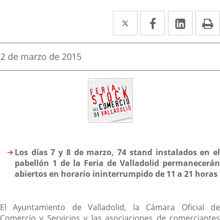
Twitter
Enlace
Facebook
Enlace
Linke
Enlace
I
a
a
a
una
una
una
Fecha
2 de marzo de 2015
de
aplicación
aplicación
aplica
la
noticia
externa.
externa.
extern
Descripción
Los días 7 y 8 de marzo, 74 stand instalados en el
pabellón 1 de la Feria de Valladolid permanecerán
abiertos en horario ininterrumpido de 11 a 21 horas
El Ayuntamiento de Valladolid, la Cámara Oficial de
Comercio y Servicios y las asociaciones de comerciantes