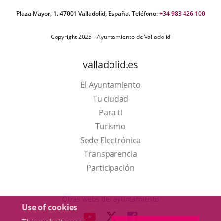
Plaza Mayor, 1. 47001 Valladolid, España. Teléfono:
+34 983 426 100
Copyright 2025 - Ayuntamiento de Valladolid
valladolid.es
El Ayuntamiento
Tu ciudad
Para ti
This
Turismo
link
Link
Sede Electrónica
will
to
Transparencia
open
external
Participación
in
application.
a
Otras webs del ayuntamiento
Use of cookies
pop-
aderSocial
LINK
LINK
LINK