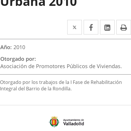
Urbana 2010
Twitter
Enlace
Facebook
Enlace
Linked
Enlace
P
a
a
a
una
una
una
Año
2010
aplicación
aplicación
aplica
Otorgado por
externa.
externa.
extern
Asociación de Promotores Públicos de Viviendas.
Descripción
Otorgado por los trabajos de la I Fase de Rehabilitación
Integral del Barrio de la Rondilla.