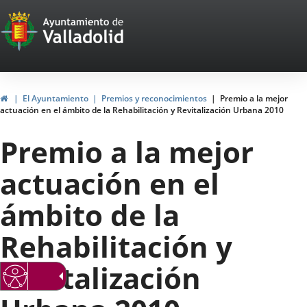
Portal
Jump to content
Web
del
Ayuntamiento
Home
El Ayuntamiento
Premios y reconocimientos
Premio a la mejor
actuación en el ámbito de la Rehabilitación y Revitalización Urbana 2010
de
Premio a la mejor
Valladolid
actuación en el
ámbito de la
Rehabilitación y
Revitalización