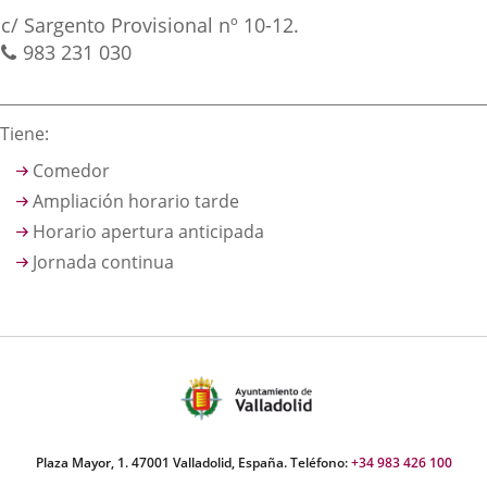
irección
una
una
una
Adresse
c/ Sargento Provisional nº 10-12.
aplicación
aplicación
aplica
postale
Téléphones
983 231 030
externa.
externa.
extern
Descripción
Tiene:
Comedor
Ampliación horario tarde
Horario apertura anticipada
Jornada continua
Plaza Mayor, 1. 47001 Valladolid, España. Teléfono:
+34 983 426 100