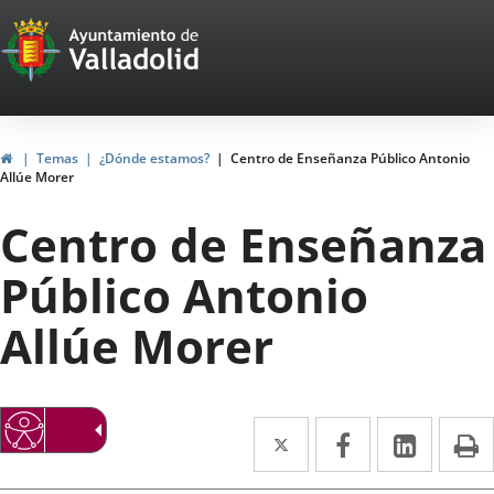
Portal
Saltar al contenido
Web
del
Ayuntamiento
Inicio
Temas
¿Dónde estamos?
Centro de Enseñanza Público Antonio
Allúe Morer
de
Centro de Enseñanza
Valladolid
Público Antonio
Allúe Morer
Twitter
Enlace
Facebook
Enlace
Linke
Enlace
I
a
a
a