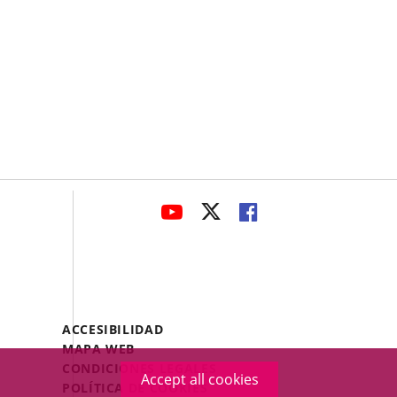
avaHeaderSocial
LINK
LINK
LINK
TO
TO
TO
EXTERNAL
EXTERNAL
EXTERNAL
APPLICATION.
APPLICATION.
APPLICATION.
Menú
ACCESIBILIDAD
Legal
MAPA WEB
Footer
CONDICIONES LEGALES
Accept all cookies
POLÍTICA DE COOKIES