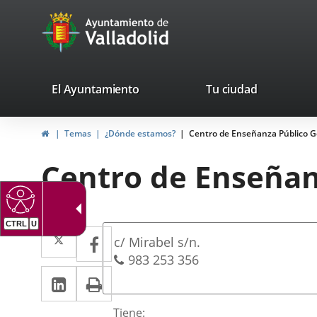
Portal
Jump to content
avaTop
Web
del
Ayuntamiento
valladolid.es
El Ayuntamiento
Tu ciudad
de
Home
Temas
¿Dónde estamos?
Centro de Enseñanza Público G
Valladolid
Centro de Enseñan
CTRL
U
Dirección
Twitter
Enlace
Facebook
Enlace
Postal
c/ Mirabel s/n.
a
a
address
Phones
983 253 356
Linkedin
Enlace
Print
una
una
a
aplicación
aplicación
Descripción
Tiene: