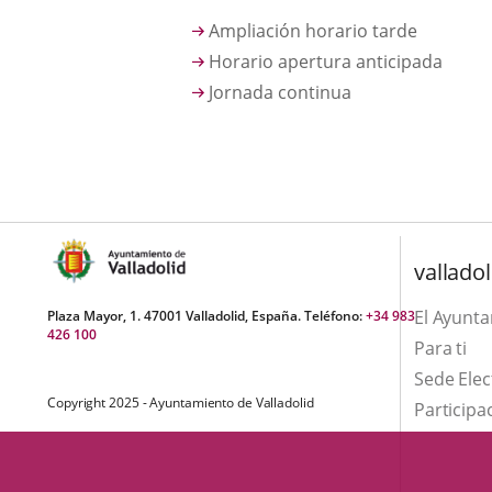
una
externa.
externa.
Ampliación horario tarde
aplicación
Horario apertura anticipada
externa.
Jornada continua
valladol
El Ayunt
Plaza Mayor, 1. 47001 Valladolid, España. Teléfono:
+34 983
426 100
Para ti
Sede Elec
Copyright 2025 - Ayuntamiento de Valladolid
Participa