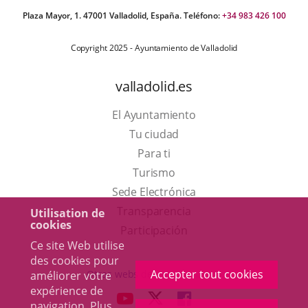
Plaza Mayor, 1. 47001 Valladolid, España. Teléfono:
+34 983 426 100
Copyright 2025 - Ayuntamiento de Valladolid
valladolid.es
El Ayuntamiento
Tu ciudad
Para ti
Este
Turismo
enlace
Enlace
Sede Electrónica
se
a
Transparencia
Utilisation de
cookies
abrirá
una
Participación
Ce site Web utilise
en
aplicación
des cookies pour
una
externa.
Accepter tout cookies
Otras webs del ayuntamiento
améliorer votre
ventana
expérience de
aderSocial
ENLACE
ENLACE
ENLACE
navigation. Plus
nueva.