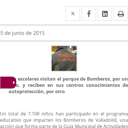
Twitter
Enlace
Facebook
Enlace
Linke
Enlace
I
a
a
a
una
una
una
Fecha
5 de junio de 2015
de
aplicación
aplicación
aplica
la
noticia
externa.
externa.
extern
Descripción
Los escolares visitan el parque de Bomberos, por un
lado, y reciben en sus centros conocimientos de
autoprotección, por otro
Un total de 7.108 niños han participado en el programa
educativo que imparten los Bomberos de Valladolid, una
acción que forma parte de la Guía Municipal de Actividades