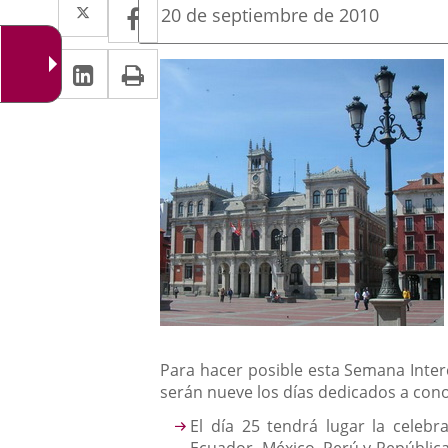
Twitter
Enlace
Facebook
Enlace
Fecha
20 de septiembre de 2010
de
a
a
la
Linkedin
Enlace
Print
una
Descripción
noticia
una
a
aplicación
aplicación
una
externa.
externa.
aplicación
externa.
Para hacer posible esta Semana Interc
serán nueve los días dedicados a con
El día 25 tendrá lugar la celebr