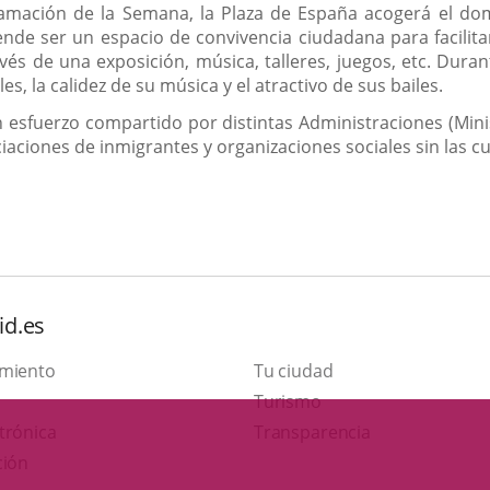
mación de la Semana, la Plaza de España acogerá el domin
tende ser un espacio de convivencia ciudadana para facili
ravés de una exposición, música, talleres, juegos, etc. Dura
es, la calidez de su música y el atractivo de sus bailes.
 esfuerzo compartido por distintas Administraciones (Minist
aciones de inmigrantes y organizaciones sociales sin las cua
id.es
amiento
Tu ciudad
This
Turismo
Link
link
trónica
Transparencia
to
will
ción