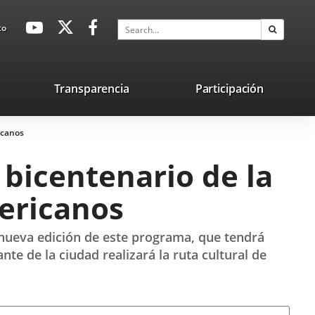
avaHeaderSocial
Link
Link
Link
Search
to
Search
to
to
to
external
external
external
application.
application.
application.
nk
Transparencia
Participación
ternal
icanos
plication.
 bicentenario de la
ericanos
 nueva edición de este programa, que tendrá
te de la ciudad realizará la ruta cultural de