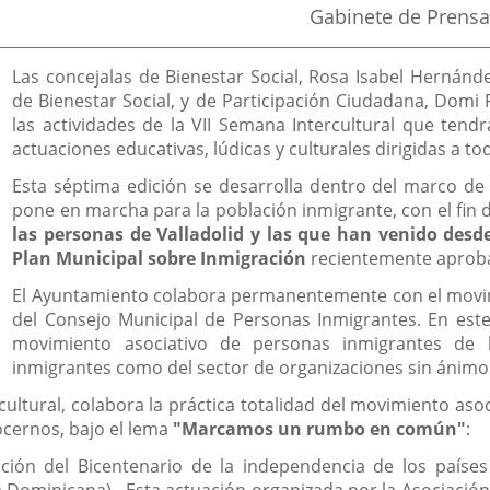
Fuente
Gabinete de Prensa
de
la
noticia
Las concejalas de Bienestar Social, Rosa Isabel Hernán
de Bienestar Social, y de Participación Ciudadana, Dom
las actividades de la VII Semana Intercultural que tend
actuaciones educativas, lúdicas y culturales dirigidas a to
Esta séptima edición se desarrolla dentro del marco de
pone en marcha para la población inmigrante, con el fin 
las personas de Valladolid y las que han venido desde
Plan Municipal sobre Inmigración
recientemente aprob
El Ayuntamiento colabora permanentemente con el movim
del Consejo Municipal de Personas Inmigrantes. En este
movimiento asociativo de personas inmigrantes de l
inmigrantes como del sector de organizaciones sin ánimo 
ultural, colabora la práctica totalidad del movimiento aso
ocernos, bajo el lema
"Marcamos un rumbo en común"
:
ación del Bicentenario de la independencia de los países