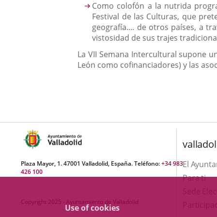
Como colofón a la nutrida progra
Festival de las Culturas, que pre
geografía.... de otros países, a t
vistosidad de sus trajes tradicional
La VII Semana Intercultural supone un
León como cofinanciadores) y las asoci
valladol
El Ayunt
Plaza Mayor, 1. 47001 Valladolid, España. Teléfono:
+34 983
426 100
Para ti
Sede Elec
Copyright 2025 - Ayuntamiento de Valladolid
Participa
Use of cookies