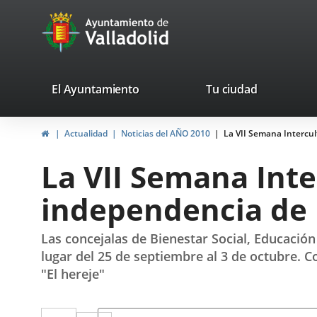
Portal
Jump to content
avaTop
Web
del
Ayuntamiento
valladolid.es
El Ayuntamiento
Tu ciudad
de
Home
Actualidad
Noticias del AÑO 2010
La VII Semana Intercul
Valladolid
La VII Semana Inte
independencia de 
Las concejalas de Bienestar Social, Educació
lugar del 25 de septiembre al 3 de octubre. C
"El hereje"