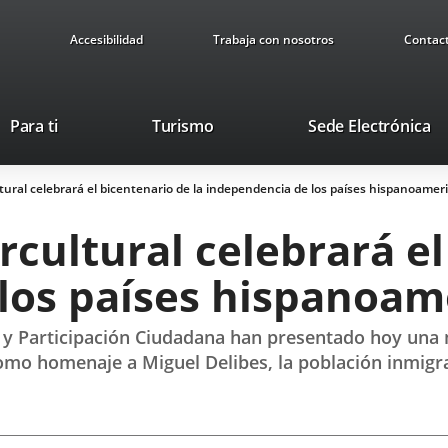
Accesibilidad
Trabaja con nosotros
Contac
This
Li
Para ti
Turismo
Sede Electrónica
link
to
will
ex
tural celebrará el bicentenario de la independencia de los países hispanoamer
open
ap
in
rcultural celebrará el
a
pop-
los países hispanoam
up
window.
n y Participación Ciudadana han presentado hoy una
omo homenaje a Miguel Delibes, la población inmigran