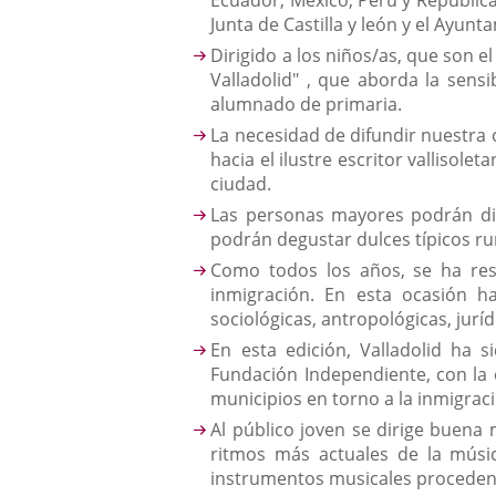
Ecuador, México, Perú y República
Junta de Castilla y león y el Ayunt
Dirigido a los niños/as, que son e
Valladolid" , que aborda la sensib
alumnado de primaria.
La necesidad de difundir nuestra 
hacia el ilustre escritor vallisol
ciudad.
Las personas mayores podrán dis
podrán degustar dulces típicos ru
Como todos los años, se ha rese
inmigración. En esta ocasión h
sociológicas, antropológicas, jurí
En esta edición, Valladolid ha 
Fundación Independiente, con la c
municipios en torno a la inmigrac
Al público joven se dirige buena
ritmos más actuales de la músic
instrumentos musicales procedent