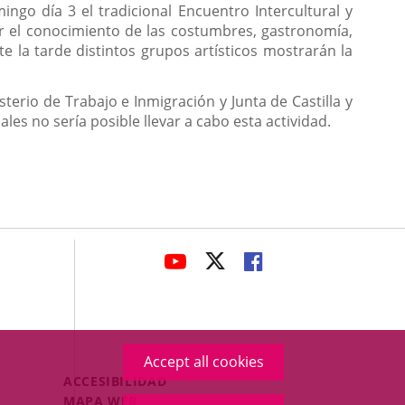
go día 3 el tradicional Encuentro Intercultural y
tar el conocimiento de las costumbres, gastronomía,
nte la tarde distintos grupos artísticos mostrarán la
erio de Trabajo e Inmigración y Junta de Castilla y
les no sería posible llevar a cabo esta actividad.
avaHeaderSocial
LINK
LINK
LINK
TO
TO
TO
EXTERNAL
EXTERNAL
EXTERNAL
APPLICATION.
APPLICATION.
APPLICATION.
Accept all cookies
Menú
ACCESIBILIDAD
Legal
MAPA WEB