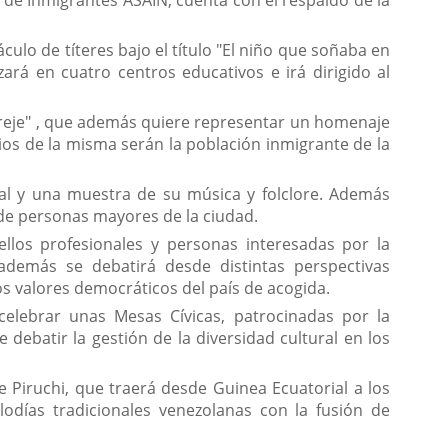
 de Inmigrantes ASAIN, cuenta con el respaldo de la
culo de títeres bajo el título "El niño que soñaba en
izará en cuatro centros educativos e irá dirigido al
 Hereje" , que además quiere representar un homenaje
arios de la misma serán la población inmigrante de la
al y una muestra de su música y folclore. Además
 de personas mayores de la ciudad.
los profesionales y personas interesadas por la
además se debatirá desde distintas perspectivas
los valores democráticos del país de acogida.
celebrar unas Mesas Cívicas, patrocinadas por la
debatir la gestión de la diversidad cultural en los
 Piruchi, que traerá desde Guinea Ecuatorial a los
odías tradicionales venezolanas con la fusión de