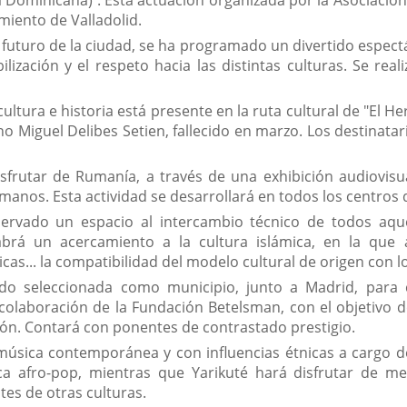
 Dominicana) . Esta actuación organizada por la Asociación
amiento de Valladolid.
l futuro de la ciudad, se ha programado un divertido espectá
ilización y el respeto hacia las distintas culturas. Se real
cultura e historia está presente en la ruta cultural de "El
etano Miguel Delibes Setien, fallecido en marzo. Los destinat
frutar de Rumanía, a través de una exhibición audiovisu
manos. Esta actividad se desarrollará en todos los centros
rvado un espacio al intercambio técnico de todos aquel
abrá un acercamiento a la cultura islámica, en la que 
dicas... la compatibilidad del modelo cultural de origen con 
sido seleccionada como municipio, junto a Madrid, para 
olaboración de la Fundación Betelsman, con el objetivo de 
ión. Contará con ponentes de contrastado prestigio.
 música contemporánea y con influencias étnicas a cargo de
a afro-pop, mientras que Yarikuté hará disfrutar de mel
es de otras culturas.