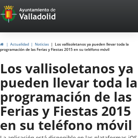
Portal
Saltar al contenido
Web
del
Ayuntamiento
Inicio
Actualidad
Noticias
Los vallisoletanos ya pueden llevar toda la
programación de las Ferias y Fiestas 2015 en su teléfono móvil
de
Los vallisoletanos ya
Valladolid
pueden llevar toda la
programación de las
Ferias y Fiestas 2015
en su teléfono móvil
La aplicación está disponible en las plataformas iOS