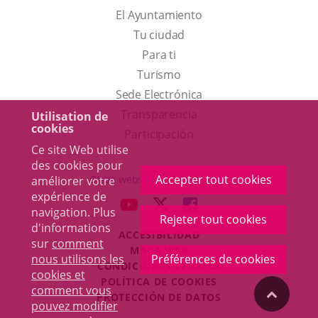
El Ayuntamiento
Tu ciudad
Para ti
Este
Turismo
enlace
Enlace
Sede Electrónica
se
a
Transparencia
Utilisation de
cookies
abrirá
una
Participación
Ce site Web utilise
en
aplicación
des cookies pour
una
externa.
Accepter tout cookies
Otras webs del ayuntamiento
améliorer votre
ventana
expérience de
aderSocial
ENLACE
ENLACE
ENLACE
navigation. Plus
nueva.
Rejeter tout cookies
A
A
A
d'informations
ACCESIBILIDAD
UNA
UNA
UNA
sur
comment
MAPA WEB
APLICACIÓN
APLICACIÓN
APLICACIÓN
nous utilisons les
Préférences de cookies
r
CONDICIONES LEGALES
EXTERNA.
EXTERNA.
EXTERNA.
cookies et
POLÍTICA DE COOKIES
comment vous
"Volver
PROTECCIÓN DE DATOS
pouvez modifier
Toggl