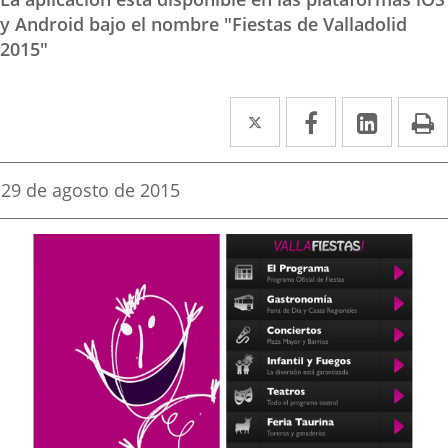
y Android bajo el nombre "Fiestas de Valladolid
2015"
Twitter
Enlace
Facebook
Enlace
Linke
Enlace
I
a
a
a
una
una
una
Fecha
29 de agosto de 2015
de
aplicación
aplicación
aplica
la
noticia
externa.
externa.
extern