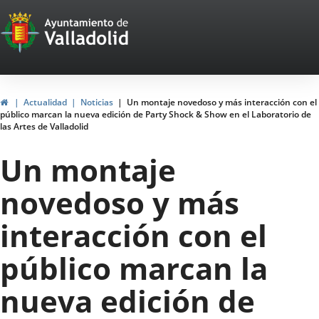
Portal
Saltar al contenido
Web
del
Ayuntamiento
Inicio
Actualidad
Noticias
Un montaje novedoso y más interacción con el
público marcan la nueva edición de Party Shock & Show en el Laboratorio de
de
las Artes de Valladolid
Valladolid
Un montaje
novedoso y más
interacción con el
público marcan la
nueva edición de