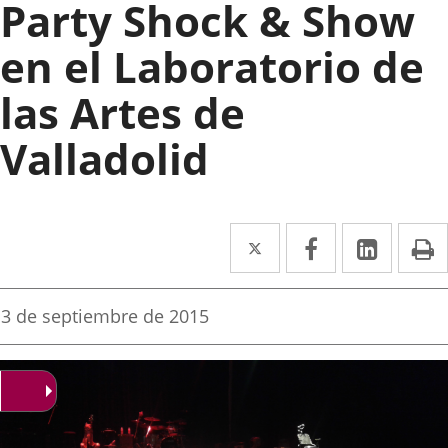
Party Shock & Show
en el Laboratorio de
las Artes de
Valladolid
Twitter
Enlace
Facebook
Enlace
Linke
Enlace
I
a
a
a
una
una
una
Fecha
3 de septiembre de 2015
de
aplicación
aplicación
aplica
la
noticia
externa.
externa.
extern