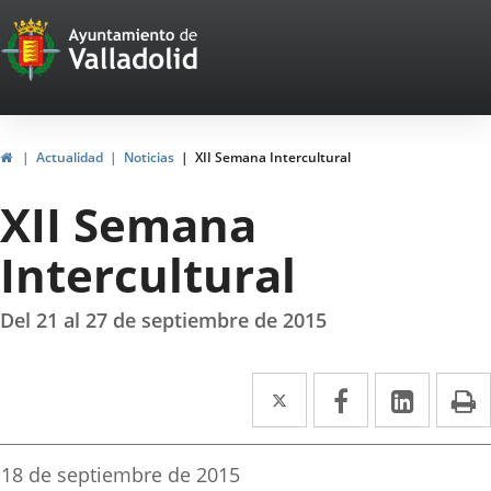
Portal
Saltar al contenido
Web
del
Ayuntamiento
Inicio
Actualidad
Noticias
XII Semana Intercultural
de
XII Semana
Valladolid
Intercultural
Del 21 al 27 de septiembre de 2015
Twitter
Enlace
Facebook
Enlace
Linke
Enlace
I
a
a
a
una
una
una
Fecha
18 de septiembre de 2015