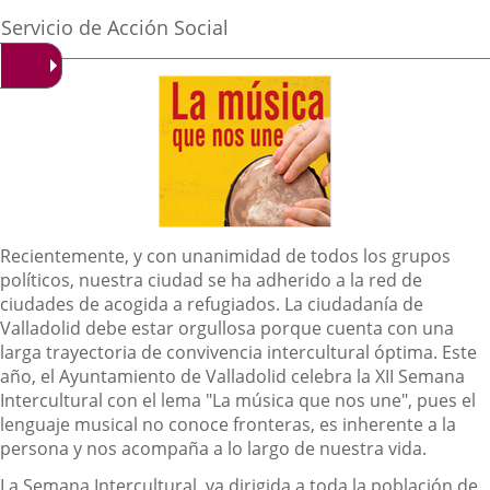
de
aplicación
aplicación
aplica
la
Fuente
Servicio de Acción Social
noticia
externa.
externa.
extern
de
la
noticia
Descripción
Recientemente, y con unanimidad de todos los grupos
políticos, nuestra ciudad se ha adherido a la red de
ciudades de acogida a refugiados. La ciudadanía de
Valladolid debe estar orgullosa porque cuenta con una
larga trayectoria de convivencia intercultural óptima. Este
año, el Ayuntamiento de Valladolid celebra la XII Semana
Intercultural con el lema "La música que nos une", pues el
lenguaje musical no conoce fronteras, es inherente a la
persona y nos acompaña a lo largo de nuestra vida.
La Semana Intercultural, va dirigida a toda la población de