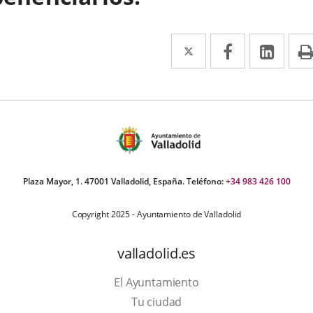
Twitter
Enlace
Facebook
Enlace
Link
Enla
a
a
a
una
una
una
aplicación
aplicación
aplic
externa.
externa.
exte
Plaza Mayor, 1. 47001 Valladolid, España. Teléfono:
+34 983 426 100
Copyright 2025 - Ayuntamiento de Valladolid
valladolid.es
El Ayuntamiento
Tu ciudad