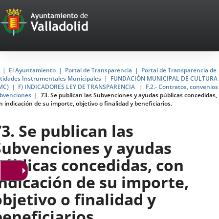
Portal
Jump to content
Web
del
Ayuntamiento
Home
El Ayuntamiento
Portal de Transparencia
Portal de Transparencia de
tidades Instrumentales Municipales
FUNDACIÓN MUNICIPAL DE CULTURA
de
MC)
F) INDICADORES LEY DE TRANSPARENCIA
F.2.- Contratos, convenios
bvenciones
73. Se publican las Subvenciones y ayudas públicas concedidas,
Valladolid
n indicación de su importe, objetivo o finalidad y beneficiarios.
73. Se publican las
Subvenciones y ayudas
públicas concedidas, con
indicación de su importe,
objetivo o finalidad y
beneficiarios.