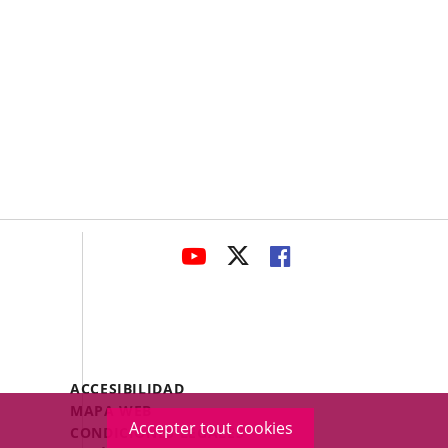
avaHeaderSocial
ENLACE
ENLACE
ENLACE
A
A
A
UNA
UNA
UNA
APLICACIÓN
APLICACIÓN
APLICACIÓN
EXTERNA.
EXTERNA.
EXTERNA.
Menú
ACCESIBILIDAD
Legal
MAPA WEB
Accepter tout cookies
Footer
CONDICIONES LEGALES