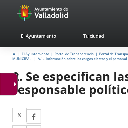
Portal
Saltar al contenido
avaTop
Web
del
Ayuntamiento
valladolid.es
El Ayuntamiento
Tu ciudad
de
Inicio
El Ayuntamiento
Portal de Transparencia
Portal de Transp
Valladolid
MUNICIPAL
A.1.- Información sobre los cargos electos y el persona
2. Se especifican la
responsable polític
Twitter
Enlace
Facebook
Enlace
a
a