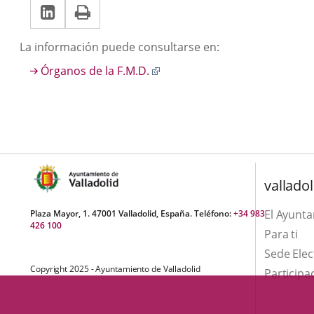
LinkedIn
Enlace
Imprimir
una
una
a
aplicación
aplicación
Descripción
La información puede consultarse en:
una
externa.
externa.
Enlace
Órganos de la F.M.D.
aplicación
a
externa.
una
aplicación
externa.
valladol
El Ayunt
Plaza Mayor, 1. 47001 Valladolid, España. Teléfono:
+34 983
426 100
Para ti
Sede Elec
Copyright 2025 - Ayuntamiento de Valladolid
Participa