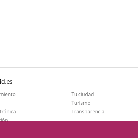
id.es
amiento
Tu ciudad
Este
Turismo
Enlace
enlace
trónica
Transparencia
a
se
ción
una
abrirá
aplicación
en