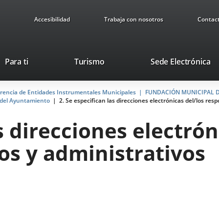
Accesibilidad
Trabaja con nosotros
Contac
Este
En
Para ti
Turismo
Sede Electrónica
enlace
a
se
u
arencia de Entidades Instrumentales Municipales
abrirá
FUNDACIÓN MUNICIPAL D
ap
l del Ayuntamiento
2. Se especifican las direcciones electrónicas del/los resp
en
ex
una
s direcciones electrón
ventana
nueva.
os y administrativos