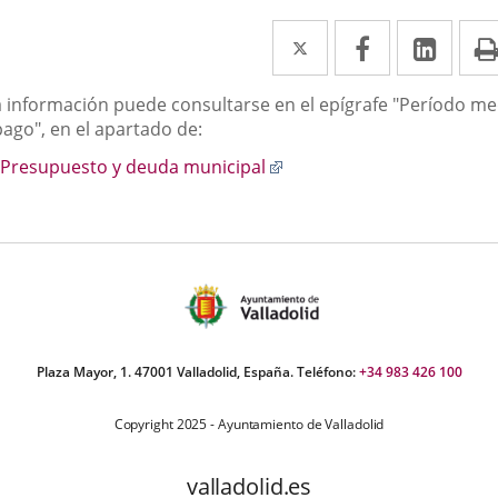
Twitter
Enlace
Facebook
Enlace
Link
Enla
a
a
a
scripción
a información puede consultarse en el epígrafe "Período me
una
una
una
pago", en el apartado de:
aplicación
aplicación
aplic
Enlace
Presupuesto y deuda municipal
externa.
externa.
exte
a
una
aplicación
externa.
Plaza Mayor, 1. 47001 Valladolid, España. Teléfono:
+34 983 426 100
Copyright 2025 - Ayuntamiento de Valladolid
valladolid.es