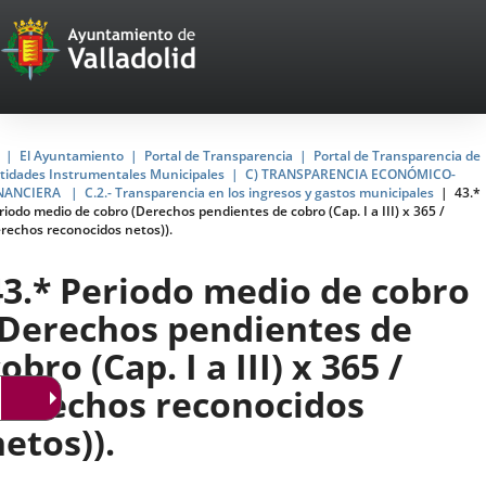
Portal
Jump to content
Web
del
Ayuntamiento
Home
El Ayuntamiento
Portal de Transparencia
Portal de Transparencia de
tidades Instrumentales Municipales
C) TRANSPARENCIA ECONÓMICO-
de
NANCIERA
C.2.- Transparencia en los ingresos y gastos municipales
43.*
riodo medio de cobro (Derechos pendientes de cobro (Cap. I a III) x 365 /
Valladolid
rechos reconocidos netos)).
43.* Periodo medio de cobro
(Derechos pendientes de
obro (Cap. I a III) x 365 /
Derechos reconocidos
netos)).