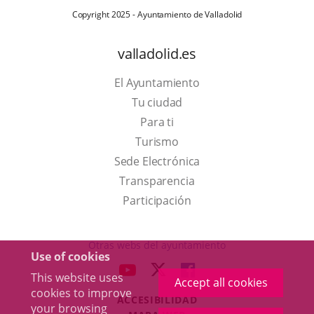
Copyright 2025 - Ayuntamiento de Valladolid
valladolid.es
El Ayuntamiento
Tu ciudad
Para ti
This
Turismo
link
Link
Sede Electrónica
will
to
Transparencia
open
external
Participación
in
application.
a
Otras webs del ayuntamiento
Use of cookies
pop-
aderSocial
LINK
LINK
LINK
This website uses
up
Accept all cookies
TO
TO
TO
cookies to improve
window.
ACCESIBILIDAD
EXTERNAL
EXTERNAL
EXTERNAL
your browsing