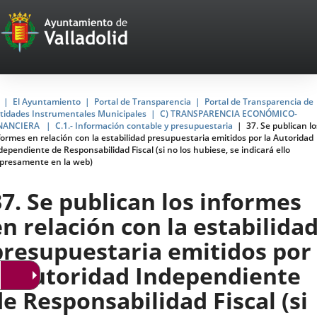
Portal
Jump to content
Web
del
Ayuntamiento
Home
El Ayuntamiento
Portal de Transparencia
Portal de Transparencia de
tidades Instrumentales Municipales
C) TRANSPARENCIA ECONÓMICO-
de
NANCIERA
C.1.- Información contable y presupuestaria
37. Se publican lo
formes en relación con la estabilidad presupuestaria emitidos por la Autoridad
Valladolid
dependiente de Responsabilidad Fiscal (si no los hubiese, se indicará ello
presamente en la web)
37. Se publican los informes
en relación con la estabilida
presupuestaria emitidos por
la Autoridad Independiente
de Responsabilidad Fiscal (si