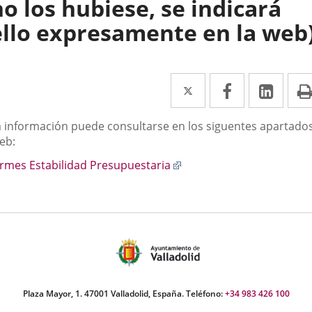
no los hubiese, se indicará
ello expresamente en la web
Twitter
Enlace
Facebook
Enlace
Link
Enla
a
a
a
scripción
a información puede consultarse en los siguentes apartado
una
una
una
eb:
aplicación
aplicación
aplic
Enlace
ormes Estabilidad Presupuestaria
externa.
externa.
exte
a
una
aplicación
externa.
Plaza Mayor, 1. 47001 Valladolid, España. Teléfono:
+34 983 426 100