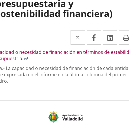
presupuestaria y
sostenibilidad financiera)
Twitter
Enlace
Facebook
Enlace
Link
Enla
a
a
a
scripción
acidad o necesidad de financiación en términos de estabili
una
una
una
Enlace
supuestria.
aplicación
aplicación
aplic
a
a.- La capacidad o necesidad de financiación de cada entid
una
externa.
externa.
exte
ne expresada en el informe en la última columna del primer
aplicación
dro.
externa.