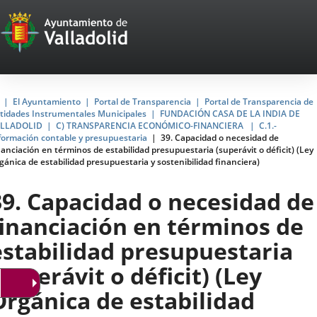
Portal
Jump to content
Web
del
Ayuntamiento
Home
El Ayuntamiento
Portal de Transparencia
Portal de Transparencia de
tidades Instrumentales Municipales
FUNDACIÓN CASA DE LA INDIA DE
de
LLADOLID
C) TRANSPARENCIA ECONÓMICO-FINANCIERA
C.1.-
formación contable y presupuestaria
39. Capacidad o necesidad de
Valladolid
nanciación en términos de estabilidad presupuestaria (superávit o déficit) (Ley
gánica de estabilidad presupuestaria y sostenibilidad financiera)
39. Capacidad o necesidad de
financiación en términos de
estabilidad presupuestaria
superávit o déficit) (Ley
Orgánica de estabilidad