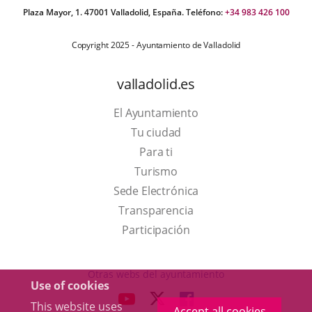
Plaza Mayor, 1. 47001 Valladolid, España. Teléfono:
+34 983 426 100
Copyright 2025 - Ayuntamiento de Valladolid
valladolid.es
El Ayuntamiento
Tu ciudad
Para ti
This
Turismo
link
Link
Sede Electrónica
will
to
Transparencia
open
external
Participación
in
application.
a
Otras webs del ayuntamiento
Use of cookies
pop-
aderSocial
LINK
LINK
LINK
This website uses
up
Accept all cookies