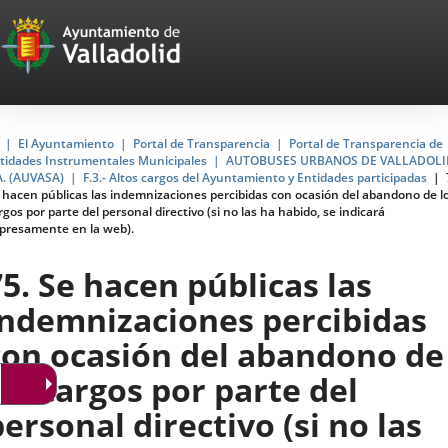
Portal
Jump to content
Web
del
Ayuntamiento
Home
El Ayuntamiento
Portal de Transparencia
Portal de Transparencia de
tidades Instrumentales Municipales
AUTOBUSES URBANOS DE VALLADOLI
de
A. (AUVASA)
F.3.- Altos cargos del Ayuntamiento y Entidades participadas
 hacen públicas las indemnizaciones percibidas con ocasión del abandono de l
Valladolid
rgos por parte del personal directivo (si no las ha habido, se indicará
presamente en la web).
75. Se hacen públicas las
indemnizaciones percibidas
con ocasión del abandono de
los cargos por parte del
personal directivo (si no las