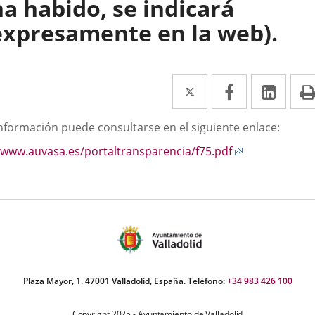
ha habido, se indicará
expresamente en la web).
Twitter
Enlace
Facebook
Enlace
Link
Enla
a
a
a
scripción
información puede consultarse en el siguiente enlace:
una
una
una
Enlace
www.auvasa.es/portaltransparencia/f75.pdf
aplicación
aplicación
aplic
a
externa.
externa.
exte
una
aplicación
externa.
Plaza Mayor, 1. 47001 Valladolid, España. Teléfono:
+34 983 426 100
Copyright 2025 - Ayuntamiento de Valladolid