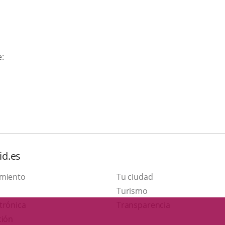
e:
id.es
amiento
Tu ciudad
This
Turismo
Link
link
trónica
Transparencia
to
will
ción