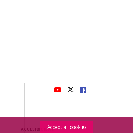
avaHeaderSocial
LINK
LINK
LINK
TO
TO
TO
EXTERNAL
EXTERNAL
EXTERNAL
APPLICATION.
APPLICATION.
APPLICATION.
Accept all cookies
Menú
ACCESIBILIDAD