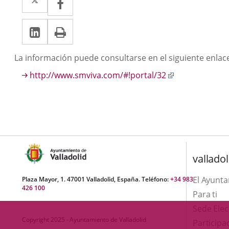
a
a
Linkedin
Enlace
Print
una
una
a
aplicación
aplicación
Descripción
La información puede consultarse en el siguiente enlac
una
externa.
externa.
Enlace
http://www.smviva.com/#!portal/32
aplicación
a
externa.
una
aplicación
externa.
valladol
El Ayunt
Plaza Mayor, 1. 47001 Valladolid, España. Teléfono:
+34 983
426 100
Para ti
Sede Elec
Copyright 2025 - Ayuntamiento de Valladolid
Participa