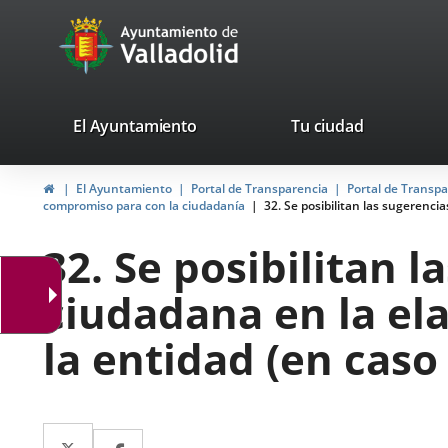
Portal
Jump to content
avaTop
Web
del
Ayuntamiento
valladolid.es
El Ayuntamiento
Tu ciudad
de
Home
El Ayuntamiento
Portal de Transparencia
Portal de Transp
Valladolid
compromiso para con la ciudadanía
32. Se posibilitan las sugerencia
32. Se posibilitan l
ciudadana en la el
la entidad (en caso 
Twitter
Enlace
Facebook
Enlace