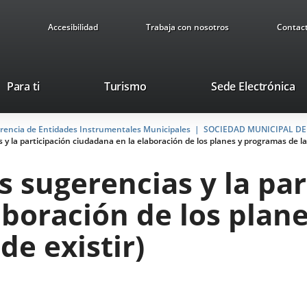
Accesibilidad
Trabaja con nosotros
Contac
This
Li
Para ti
Turismo
Sede Electrónica
link
to
will
ex
arencia de Entidades Instrumentales Municipales
open
SOCIEDAD MUNICIPAL DE S
ap
s y la participación ciudadana en la elaboración de los planes y programas de la
in
a
as sugerencias y la pa
pop-
up
aboración de los plan
window.
de existir)