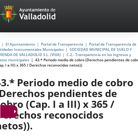
Portal
Jump to content
Web
del
Ayuntamiento
Home
El Ayuntamiento
Portal de Transparencia
Portal de Transparencia de
tidades Instrumentales Municipales
SOCIEDAD MUNICIPAL DE SUELO Y
de
VIENDA DE VALLADOLID S.L. (VIVA)
C.2.- Transparencia en los ingresos y
stos municipales
43.* Periodo medio de cobro (Derechos pendientes de cob
Valladolid
ap. I a III) x 365 / Derechos reconocidos netos)).
43.* Periodo medio de cobro
(Derechos pendientes de
obro (Cap. I a III) x 365 /
Derechos reconocidos
netos)).