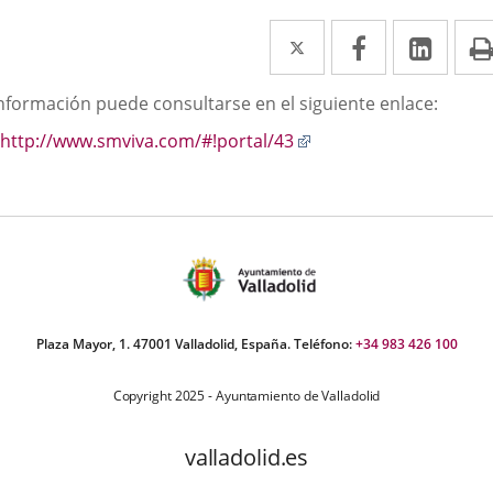
Twitter
Enlace
Facebook
Enlace
Link
Enla
a
a
a
scripción
información puede consultarse en el siguiente enlace:
una
una
una
Enlace
http://www.smviva.com/#!portal/43
aplicación
aplicación
aplic
a
externa.
externa.
exte
una
aplicación
externa.
Plaza Mayor, 1. 47001 Valladolid, España. Teléfono:
+34 983 426 100
Copyright 2025 - Ayuntamiento de Valladolid
valladolid.es