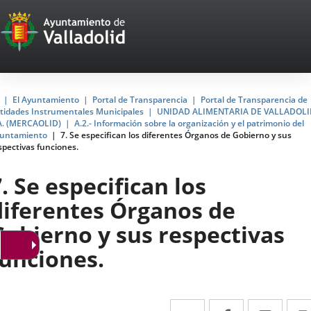
Portal
Jump to content
Web
del
Ayuntamiento
Home
El Ayuntamiento
Portal de Transparencia
Portal de Transparencia de
tidades Instrumentales Municipales
UNIDAD ALIMENTARIA DE VALLADOLI
de
A. (MERCAOLID)
A.2.- Información sobre la organización y el patrimonio del
untamiento
7. Se especifican los diferentes Órganos de Gobierno y sus
Valladolid
spectivas funciones.
. Se especifican los
diferentes Órganos de
Gobierno y sus respectivas
funciones.
Twitter
Enlace
Facebook
Enlace
Link
Enla