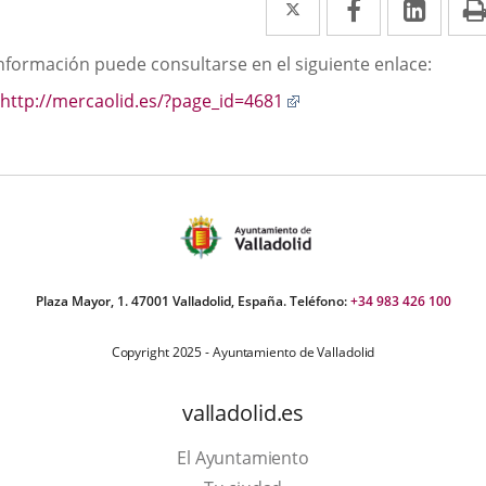
a
a
a
scripción
información puede consultarse en el siguiente enlace:
una
una
una
Enlace
http://mercaolid.es/?page_id=4681
aplicación
aplicación
aplic
a
externa.
externa.
exte
una
aplicación
externa.
Plaza Mayor, 1. 47001 Valladolid, España. Teléfono:
+34 983 426 100
Copyright 2025 - Ayuntamiento de Valladolid
valladolid.es
El Ayuntamiento