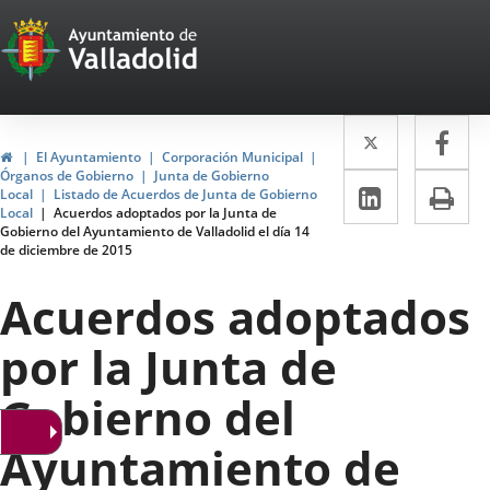
Portal
Jump to content
Web
del
Twitter
Enlace
Fa
Enl
Ayuntamiento
Home
El Ayuntamiento
Corporación Municipal
a
a
Órganos de Gobierno
Junta de Gobierno
de
Linkedin
Enlace
Pri
Local
Listado de Acuerdos de Junta de Gobierno
una
un
Local
Acuerdos adoptados por la Junta de
a
Valladolid
Gobierno del Ayuntamiento de Valladolid el día 14
aplicació
apl
de diciembre de 2015
una
externa.
ext
aplicaci
Acuerdos adoptados
externa.
por la Junta de
Gobierno del
Ayuntamiento de