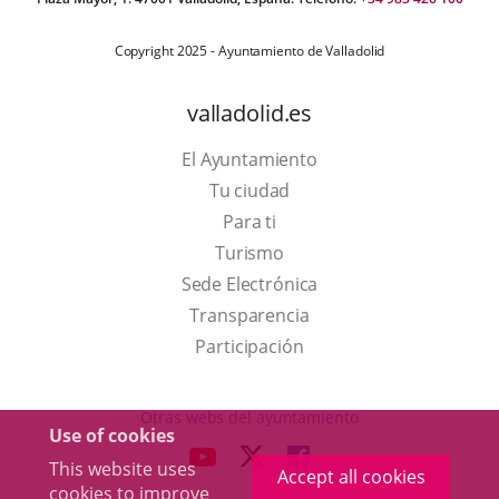
Copyright 2025 - Ayuntamiento de Valladolid
valladolid.es
El Ayuntamiento
Tu ciudad
Para ti
This
Turismo
link
Link
Sede Electrónica
will
to
Transparencia
open
external
Participación
in
application.
a
Otras webs del ayuntamiento
Use of cookies
pop-
aderSocial
LINK
LINK
LINK
This website uses
up
Accept all cookies
TO
TO
TO
cookies to improve