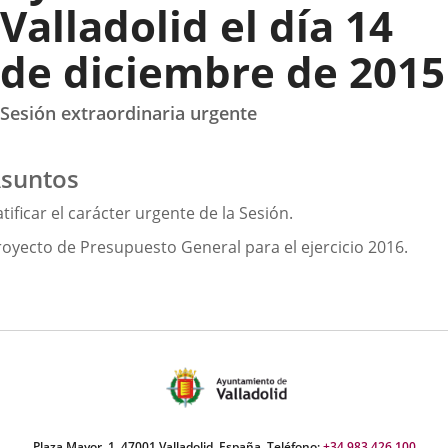
Valladolid el día 14
de diciembre de 2015
Sesión extraordinaria urgente
suntos
tificar el carácter urgente de la Sesión.
royecto de Presupuesto General para el ejercicio 2016.
Plaza Mayor, 1. 47001 Valladolid, España. Teléfono:
+34 983 426 100