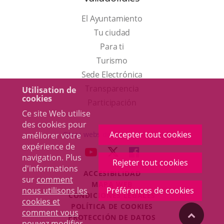
El Ayuntamiento
Tu ciudad
Para ti
Este
Turismo
enlace
Enlace
Sede Electrónica
se
a
Transparencia
Utilisation de
cookies
abrirá
una
Participación
Ce site Web utilise
en
aplicación
des cookies pour
una
externa.
Accepter tout cookies
Otras webs del ayuntamiento
améliorer votre
ventana
expérience de
aderSocial
ENLACE
ENLACE
ENLACE
navigation. Plus
nueva.
Rejeter tout cookies
A
A
A
d'informations
ACCESIBILIDAD
UNA
UNA
UNA
sur
comment
MAPA WEB
APLICACIÓN
APLICACIÓN
APLICACIÓN
nous utilisons les
Préférences de cookies
r
CONDICIONES LEGALES
EXTERNA.
EXTERNA.
EXTERNA.
cookies et
POLÍTICA DE COOKIES
comment vous
"Volver
PROTECCIÓN DE DATOS
pouvez modifier