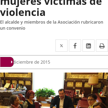
mujeres víctimas de
violencia
El alcalde y miembros de la Asociación rubricaron
un convenio
Twitter
Enlace
Facebook
Enlace
Linke
Enlace
I
a
a
a
una
una
una
Fecha
22 de diciembre de 2015
de
aplicación
aplicación
aplica
la
noticia
externa.
externa.
extern