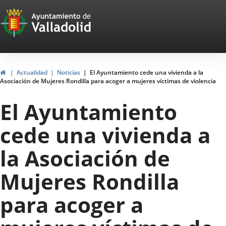
Portal
Saltar al contenido
Web
del
Ayuntamiento
Inicio
Actualidad
Noticias
El Ayuntamiento cede una vivienda a la
Asociación de Mujeres Rondilla para acoger a mujeres víctimas de violencia
de
El Ayuntamiento
Valladolid
cede una vivienda a
la Asociación de
Mujeres Rondilla
para acoger a