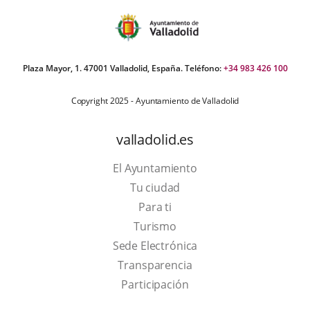
externa.
Plaza Mayor, 1. 47001 Valladolid, España. Teléfono:
+34 983 426 100
Copyright 2025 - Ayuntamiento de Valladolid
valladolid.es
El Ayuntamiento
Tu ciudad
Para ti
This
Turismo
link
Link
Sede Electrónica
will
to
Transparencia
open
external
Participación
in
application.