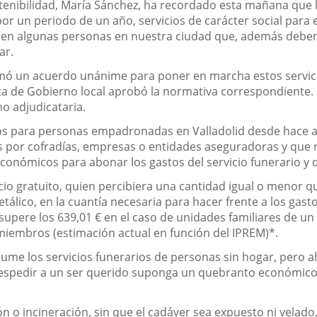
tenibilidad, María Sánchez, ha recordado esta mañana que
por un periodo de un año, servicios de carácter social para 
nen algunas personas en nuestra ciudad que, además deben 
ar.
tomó un acuerdo unánime para poner en marcha estos servic
a de Gobierno local aprobó la normativa correspondiente. L
o adjudicataria.
itos para personas empadronadas en Valladolid desde hace a
s por cofradías, empresas o entidades aseguradoras y que n
conómicos para abonar los gastos del servicio funerario y d
cio gratuito, quien percibiera una cantidad igual o menor 
etálico, en la cuantía necesaria para hacer frente a los gast
 supere los 639,01 € en el caso de unidades familiares de u
 miembros (estimación actual en función del IPREM)*.
ume los servicios funerarios de personas sin hogar, pero ah
 despedir a un ser querido suponga un quebranto económico
 o incineración, sin que el cadáver sea expuesto ni velado, i