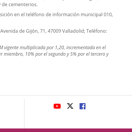
 y de cementerios.
osición en el teléfono de información municipal 010,
Avenida de Gijón, 71, 47009 Valladolid; Teléfono:
EM vigente multiplicada por 1,20, incrementada en el
er miembro, 10% por el segundo y 5% por el tercero y
avaHeaderSocial
ENLACE
ENLACE
ENLACE
A
A
A
UNA
UNA
UNA
APLICACIÓN
APLICACIÓN
APLICACIÓN