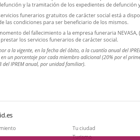
e defunción y la tramitación de los expedientes de defunción
servicios funerarios gratuitos de carácter social está a disp
de las condiciones para ser beneficiario de los mismos.
 momento del fallecimiento a la empresa funeraria NEVASA, (
 prestar los servicios funerarios de carácter social.
r a la vigente, en la fecha del óbito, a la cuantía anual del IPR
, en un porcentaje por cada miembro adicional (20% por el prim
,8 del IPREM anual, por unidad familiar).
id.es
amiento
Tu ciudad
Este
Turismo