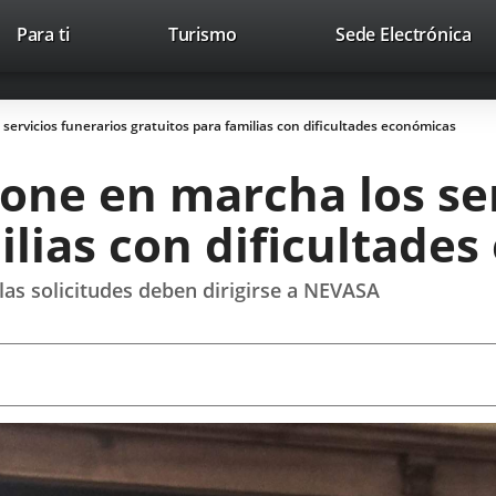
Este
En
Para ti
Turismo
Sede Electrónica
Accesibilidad
Trabaja con nosotros
Contac
enlace
a
se
un
abrirá
apl
ervicios funerarios gratuitos para familias con dificultades económicas
en
ext
una
one en marcha los ser
ventana
nueva.
ilias con dificultade
 las solicitudes deben dirigirse a NEVASA