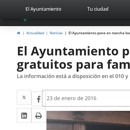
Portal
Saltar al contenido
valladolid.es
El Ayuntamiento
Tu ciudad
avaTop
Web
del
Inicio
Actualidad
Noticias
El Ayuntamiento pone en marcha los s
Ayuntamiento
El Ayuntamiento p
de
gratuitos para fam
Valladolid
La información está a disposición en el 010 y
Twitter
Enlace
Facebook
Enlace
Fecha
23 de enero de 2016
de
a
a
la
LinkedIn
Enlace
Imprimir
una
noticia
una
a
aplicación
aplicación