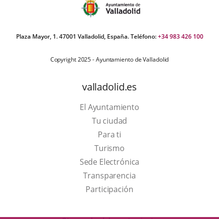
Plaza Mayor, 1. 47001 Valladolid, España. Teléfono:
+34 983 426 100
Copyright 2025 - Ayuntamiento de Valladolid
valladolid.es
El Ayuntamiento
Tu ciudad
Para ti
This
Turismo
link
Link
Sede Electrónica
will
to
Transparencia
open
external
Participación
in
application.
a