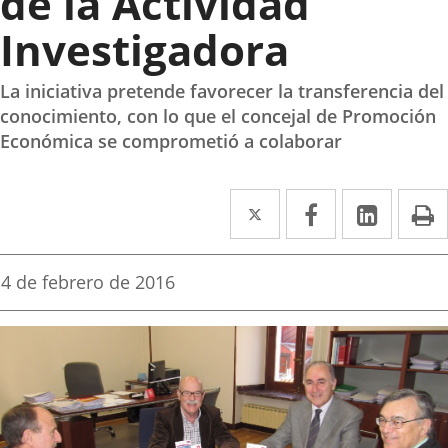
de la Actividad
Investigadora
La iniciativa pretende favorecer la transferencia del
conocimiento, con lo que el concejal de Promoción
Económica se comprometió a colaborar
Twitter
Enlace
Facebook
Enlace
Linked
Enlace
P
a
a
a
una
una
una
Fecha
4 de febrero de 2016
de
aplicación
aplicación
aplica
la
noticia
externa.
externa.
extern