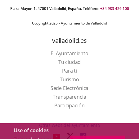
Plaza Mayor, 1. 47001 Valladolid, España. Teléfono:
+34 983 426 100
Copyright 2025 - Ayuntamiento de Valladolid
valladolid.es
El Ayuntamiento
Tu ciudad
Para ti
This
Turismo
link
Link
Sede Electrónica
will
to
Transparencia
open
external
Participación
in
application.
a
Otras webs del ayuntamiento
Use of cookies
pop-
aderSocial
LINK
LINK
LINK