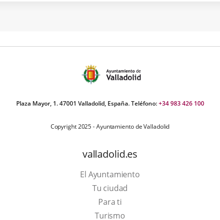
STACIÓNSO2PM10/PM2,5NO/NO2COO3BTXArco Ladrillo IIRubia IIVe
iciliaPuente Poniente-Mª Luisa SánchezValladolid SurEn este cuad
 indican las estaciones y los contaminantes que en cada una de el
se miden. Se trata de la estructura actual...
Plaza Mayor, 1. 47001 Valladolid, España. Teléfono:
+34 983 426 100
Copyright 2025 - Ayuntamiento de Valladolid
valladolid.es
El Ayuntamiento
Tu ciudad
Para ti
This
Turismo