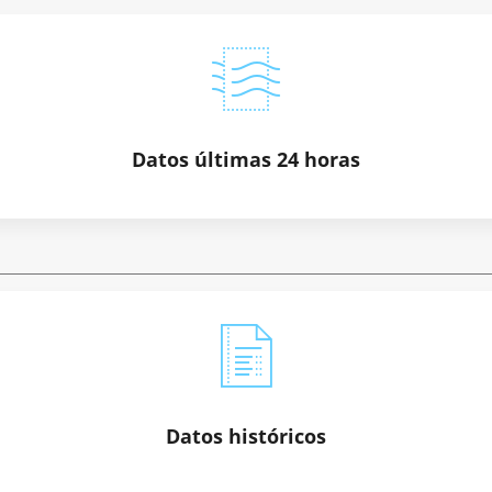
datos instantáneos no definitivos.
Datos últimas 24 horas
NOTA: Los datos horarios que se muestran a continuación pueden
sufrir variaciones en la verificación de datos definitiva. Se trata de
datos instantáneos no definitivos.
Datos históricos