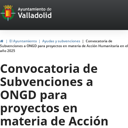
Portal
Jump to content
Web
del
Ayuntamiento
Home
El Ayuntamiento
Ayudas y subvenciones
Convocatoria de
Subvenciones a ONGD para proyectos en materia de Acción Humanitaria en el
de
año 2025
Valladolid
Convocatoria de
Subvenciones a
ONGD para
proyectos en
materia de Acción