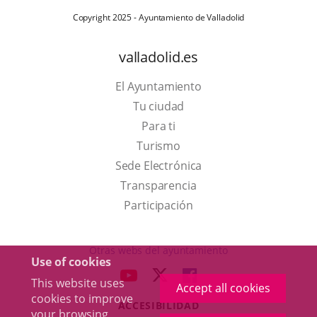
Copyright 2025 - Ayuntamiento de Valladolid
valladolid.es
El Ayuntamiento
Tu ciudad
Para ti
This
Turismo
link
Link
Sede Electrónica
will
to
Transparencia
open
external
Participación
in
application.
a
Otras webs del ayuntamiento
Use of cookies
pop-
aderSocial
LINK
LINK
LINK
This website uses
up
Accept all cookies
TO
TO
TO
cookies to improve
window.
ACCESIBILIDAD
EXTERNAL
EXTERNAL
EXTERNAL
your browsing