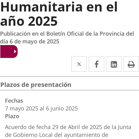
Humanitaria en el
año 2025
Publicación en el Boletín Oficial de la Provincia del
día 6 de mayo de 2025
Twitter
Enlace
Facebook
Enlace
Linked
Enlace
P
a
a
a
una
una
una
Plazos de presentación
aplicación
aplicación
aplica
Fechas
externa.
externa.
extern
7
mayo
2025
al
6
junio
2025
Plazo
Acuerdo de fecha 29 de Abril de 2025 de la Junta
de Gobierno Local del ayuntamiento de