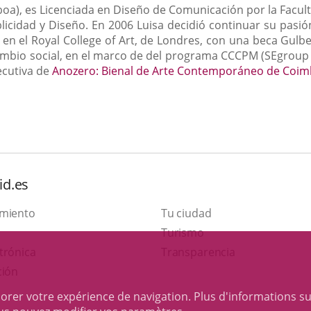
boa), es Licenciada en Diseño de Comunicación por la Facul
icidad y Diseño. En 2006 Luisa decidió continuar su pasi
 el Royal College of Art, de Londres, con una beca Gulbe
 cambio social, en el marco de del programa CCCPM (SEgroup
ecutiva de
Anozero: Bienal de Arte Contemporáneo de Coim
id.es
amiento
Tu ciudad
Este
Turismo
Enlace
enlace
trónica
Transparencia
a
se
ción
una
abrirá
iorer votre expérience de navigation. Plus d'informations s
aplicación
en