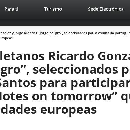
Este
En
Para ti
Turismo
Sede Electrónica
Accesibilidad
Trabaja con nosotros
Contac
enlace
a
se
un
abrirá
apl
onzález y Jorge Méndez “Jorge peligro”, seleccionados por la comisaria portugu
en
ext
europeas
una
ventana
oletanos Ricardo Gonz
nueva.
gro”, seleccionados p
antos para participar
Notes on tomorrow” q
iudades europeas