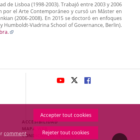
tad de Lisboa (1998-2003). Trabajó entre 2003 y 2006
ón por el Arte Contemporáneo y cursó un Máster en
nkian (2006-2008). En 2015 se doctoró en enfoques
 y Humboldt-Viadrina School of Governance, Berlin).
Enlace
bra.
a
una
aplicación
externa.
avaHeaderSocial
ENLACE
ENLACE
ENLACE
A
A
A
UNA
UNA
UNA
APLICACIÓN
APLICACIÓN
APLICACIÓN
EXTERNA.
EXTERNA.
EXTERNA.
Accepter tout cookies
Menú
ACCESIBILIDAD
Legal
MAPA WEB
Rejeter tout cookies
ur
comment
Footer
CONDICIONES LEGALES