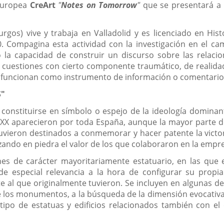
 Europea
Cre
Art
"
Notes on Tomorrow
"
que se presentará a l
Burgos) vive y trabaja en Valladolid y es licenciado en His
Compagina esta actividad con la investigación en el camp
co la capacidad de construir un discurso sobre las relac
uestiones con cierto componente traumático, de realidades
 funcionan como instrumento de información o comentario 
S"
onstituirse en símbolo o espejo de la ideología dominante
X aparecieron por toda España, aunque la mayor parte de e
tuvieron destinados a conmemorar y hacer patente la victor
izando en piedra el valor de los que colaboraron en la em
s de carácter mayoritariamente estatuario, en las que 
e especial relevancia a la hora de configurar su propi
te al que originalmente tuvieron. Se incluyen en algunas 
e los monumentos, a la búsqueda de la dimensión evocativa, 
po de estatuas y edificios relacionados también con el e