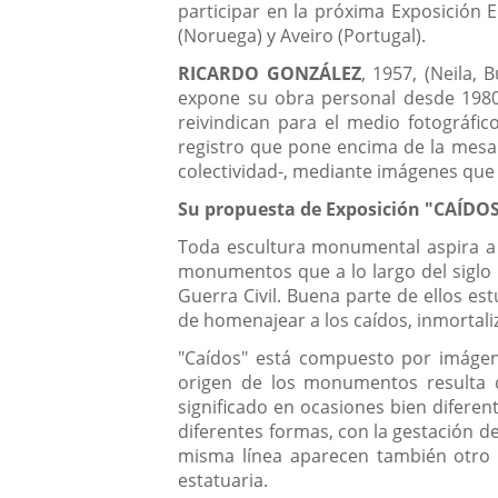
participar en la próxima Exposición
(Noruega) y Aveiro (Portugal).
RICARDO GONZÁLEZ
,
1957, (Neila, 
expone su obra personal desde 1980. 
reivindican para el medio fotográfi
registro que pone encima de la mesa c
colectividad-, mediante imágenes que
Su propuesta de Exposición "CAÍDO
Toda escultura monumental aspira a c
monumentos que a lo largo del siglo X
Guerra Civil. Buena parte de ellos es
de homenajear a los caídos, inmortal
"Caídos" está compuesto por imágene
origen de los monumentos resulta d
significado en ocasiones bien diferen
diferentes formas, con la gestación d
misma línea aparecen también otro ti
estatuaria.