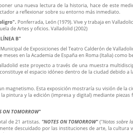
oponer una nueva lectura de la historia, hace de este med
pectador a reflexionar sobre su entorno más inmediato.
ligro".
Ponferrada, León (1979). Vive y trabaja en Valladoli
uela de Artes y oficios. Valladolid (2002)
 LÍNEA B"
a Municipal de Exposiciones del Teatro Calderón de Valladol
e meses en la Academia de España en Roma (Italia) como bec
ladolid este proyecto a través de una muestra multidiscip
 constituye el espacio idóneo dentro de la ciudad debido a 
un magnetismo. Esta exposición mostraría su visión de la 
, la pintura y la edición (impresa y digital) mediante piezas
S ON TOMORROW"
tal de 21 artistas.
"
NOTES ON TOMORROW
"
("
Notas sobre 
ente descuidado por las instituciones de arte, la cultura 