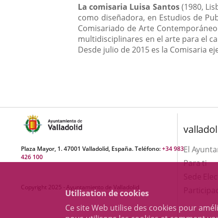
La comisaria
Luisa Santos
(1980, Lis
como diseñadora, en Estudios de Publ
Comisariado de Arte Contemporáneo en
multidisciplinares en el arte para el
Desde julio de 2015 es la Comisaria ej
valladol
El Ayunt
Plaza Mayor, 1. 47001 Valladolid, España. Teléfono:
+34 983
426 100
Para ti
Sede Elec
Copyright 2025 - Ayuntamiento de Valladolid
Participa
Utilisation de cookies
Ce site Web utilise des cookies pour amél