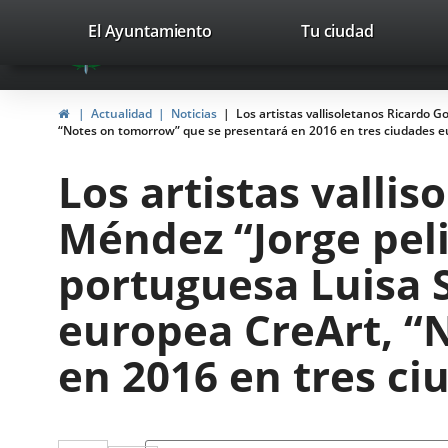
Portal
Saltar al contenido
valladolid.es
El Ayuntamiento
Tu ciudad
avaTop
Web
del
Inicio
Actualidad
Noticias
Los artistas vallisoletanos Ricardo G
Ayuntamiento
“Notes on tomorrow” que se presentará en 2016 en tres ciudades 
de
Los artistas vallis
Valladolid
Méndez “Jorge peli
portuguesa Luisa S
europea CreArt, “
en 2016 en tres c