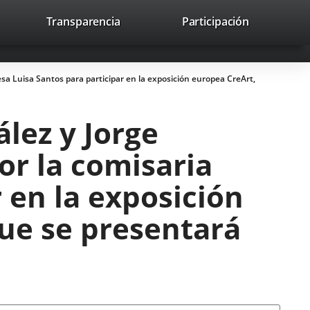
lace
Transparencia
Participación
avaHeaderSocial
Enlace
Enlace
Enlace
Recherche
to
Recherch
a
a
a
a
una
una
una
icación
aplicación
aplicación
aplicación
esa Luisa Santos para participar en la exposición europea CreArt,
erna.
externa.
externa.
externa.
ález y Jorge
or la comisaria
 en la exposición
ue se presentará