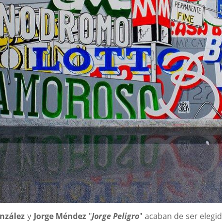
nzález
y
Jorge Méndez
"
Jorge Peligro
" acaban de ser elegi