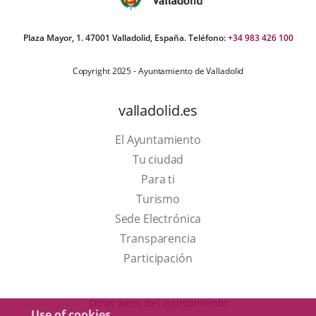
Plaza Mayor, 1. 47001 Valladolid, España. Teléfono:
+34 983 426 100
Copyright 2025 - Ayuntamiento de Valladolid
valladolid.es
El Ayuntamiento
Tu ciudad
Para ti
This
Turismo
link
Link
Sede Electrónica
will
to
Transparencia
open
external
Participación
in
application.
a
Otras webs del ayuntamiento
Use of cookies