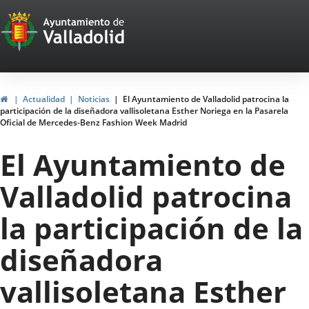
Portal
Jump to content
Web
del
Ayuntamiento
Home
Actualidad
Noticias
El Ayuntamiento de Valladolid patrocina la
participación de la diseñadora vallisoletana Esther Noriega en la Pasarela
de
Oficial de Mercedes-Benz Fashion Week Madrid
Valladolid
El Ayuntamiento de
Valladolid patrocina
la participación de la
diseñadora
vallisoletana Esther