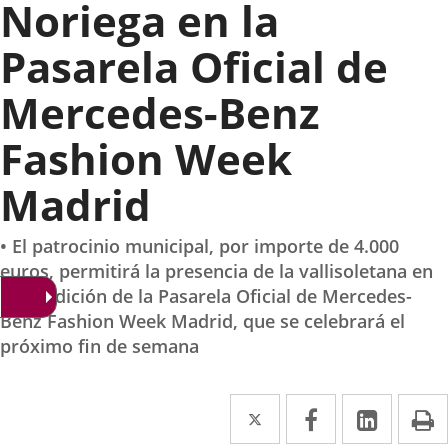
Noriega en la
Pasarela Oficial de
Mercedes-Benz
Fashion Week
Madrid
• El patrocinio municipal, por importe de 4.000
euros, permitirá la presencia de la vallisoletana en
la 63 edición de la Pasarela Oficial de Mercedes-
Benz Fashion Week Madrid, que se celebrará el
próximo fin de semana
Twitter
Enlace
Facebook
Enlace
Linked
Enlace
P
a
a
a