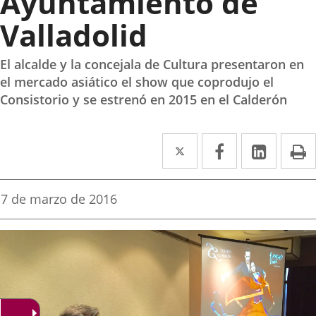
Ayuntamiento de
Valladolid
El alcalde y la concejala de Cultura presentaron en
el mercado asiático el show que coprodujo el
Consistorio y se estrenó en 2015 en el Calderón
Twitter
Enlace
Facebook
Enlace
Linke
Enlace
I
a
a
a
una
una
una
Fecha
7 de marzo de 2016
de
aplicación
aplicación
aplica
la
noticia
externa.
externa.
extern