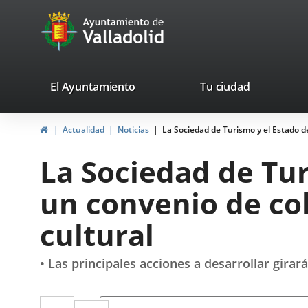
Portal
Jump to content
avaTop
Web
del
Ayuntamiento
valladolid.es
El Ayuntamiento
Tu ciudad
de
Home
Actualidad
Noticias
La Sociedad de Turismo y el Estado d
Valladolid
La Sociedad de Tu
un convenio de col
cultural
• Las principales acciones a desarrollar girar
Twitter
Enlace