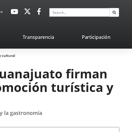
avaHeaderSocial
Link
Link
Link
Search
to
Search
to
to
to
external
external
external
application.
application.
application.
nk
Transparencia
Participación
ternal
 cultural
plication.
Guanajuato firman
moción turística y
s y la gastronomía