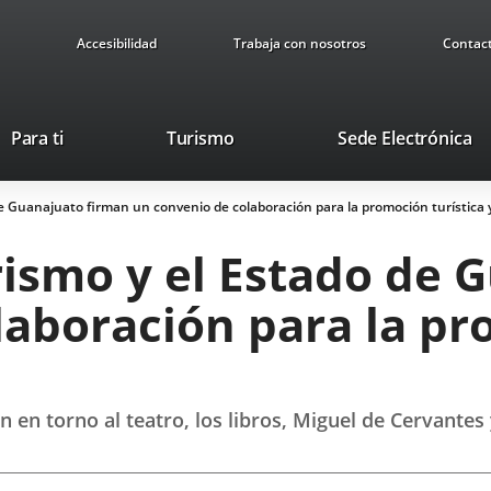
Accesibilidad
Trabaja con nosotros
Contac
This
Li
Para ti
Turismo
Sede Electrónica
link
to
will
ex
e Guanajuato firman un convenio de colaboración para la promoción turística y
open
ap
in
rismo y el Estado de 
a
pop-
aboración para la pro
up
window.
án en torno al teatro, los libros, Miguel de Cervante