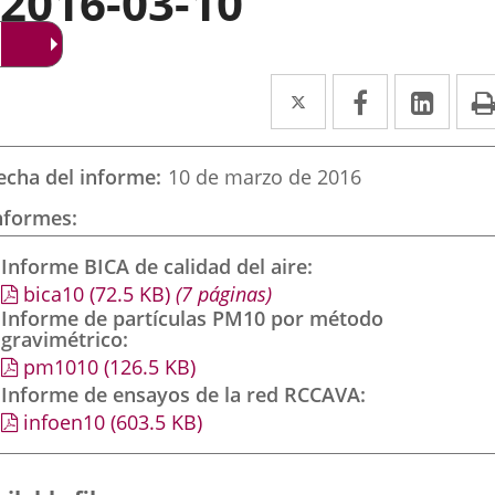
2016-03-10
Twitter
Enlace
Facebook
Enlace
Link
Enla
a
a
a
una
una
una
echa del informe
10 de marzo de 2016
aplicación
aplicación
aplic
nformes
externa.
externa.
exte
Informe BICA de calidad del aire
bica10
(72.5
KB
)
(7 páginas)
Informe de partículas PM10 por método
gravimétrico
pm1010
(126.5
KB
)
Informe de ensayos de la red RCCAVA
infoen10
(603.5
KB
)