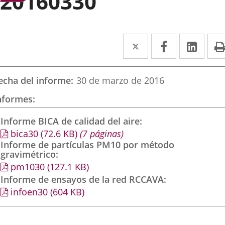
20160330
Twitter
Enlace
Facebook
Enlace
Link
Enla
a
a
a
una
una
una
echa del informe
30 de marzo de 2016
aplicación
aplicación
aplic
nformes
externa.
externa.
exte
Informe BICA de calidad del aire
bica30
(72.6
KB
)
(7 páginas)
Informe de partículas PM10 por método
gravimétrico
pm1030
(127.1
KB
)
Informe de ensayos de la red RCCAVA
infoen30
(604
KB
)