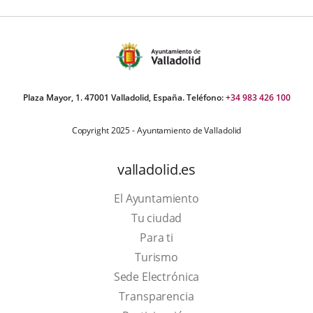
Plaza Mayor, 1. 47001 Valladolid, España. Teléfono:
+34 983 426 100
Copyright 2025 - Ayuntamiento de Valladolid
valladolid.es
El Ayuntamiento
Tu ciudad
Para ti
This
Turismo
link
Link
Sede Electrónica
will
to
Transparencia