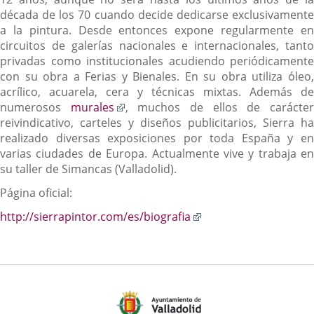
década de los 70 cuando decide dedicarse exclusivamente
a la pintura. Desde entonces expone regularmente en
circuitos de galerías nacionales e internacionales, tanto
privadas como institucionales acudiendo periódicamente
con su obra a Ferias y Bienales. En su obra utiliza óleo,
acrílico, acuarela, cera y técnicas mixtas. Además de
Enlace
numerosos
murales
, muchos de ellos de carácte
a
reivindicativo, carteles y diseños publicitarios, Sierra ha
una
realizado diversas exposiciones por toda España y en
aplicación
varias ciudades de Europa. Actualmente vive y trabaja en
externa.
su taller de Simancas (Valladolid).
Página oficial:
Enlace
http://sierrapintor.com/es/biografia
a
una
aplicación
externa.