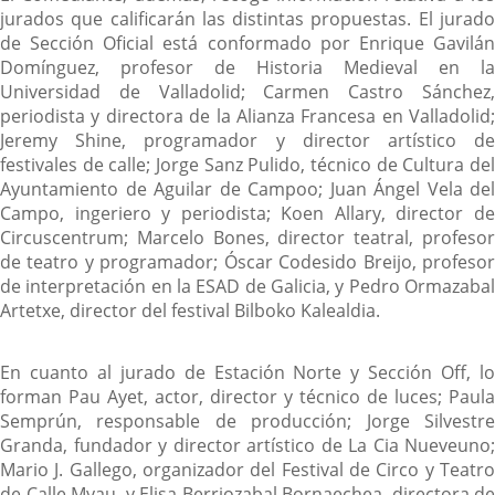
una
jurados que calificarán las distintas propuestas. El jurado
aplicación
de Sección Oficial está conformado por Enrique Gavilán
externa.
Domínguez, profesor de Historia Medieval en la
Universidad de Valladolid; Carmen Castro Sánchez,
periodista y directora de la Alianza Francesa en Valladolid;
Jeremy Shine, programador y director artístico de
festivales de calle; Jorge Sanz Pulido, técnico de Cultura del
Ayuntamiento de Aguilar de Campoo; Juan Ángel Vela del
Campo, ingeriero y periodista; Koen Allary, director de
Circuscentrum; Marcelo Bones, director teatral, profesor
de teatro y programador; Óscar Codesido Breijo, profesor
de interpretación en la ESAD de Galicia, y Pedro Ormazabal
Artetxe, director del festival Bilboko Kalealdia.
En cuanto al jurado de Estación Norte y Sección Off, lo
forman Pau Ayet, actor, director y técnico de luces; Paula
Semprún, responsable de producción; Jorge Silvestre
Granda, fundador y director artístico de La Cia Nueveuno;
Mario J. Gallego, organizador del Festival de Circo y Teatro
de Calle Myau, y Elisa Berriozabal Bornaechea, directora de