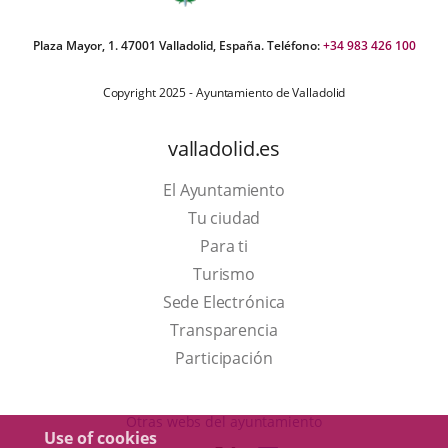
Plaza Mayor, 1. 47001 Valladolid, España. Teléfono:
+34 983 426 100
Copyright 2025 - Ayuntamiento de Valladolid
valladolid.es
El Ayuntamiento
Tu ciudad
Para ti
This
Turismo
link
Link
Sede Electrónica
will
to
Transparencia
open
external
Participación
in
application.
a
Otras webs del ayuntamiento
Use of cookies
pop-