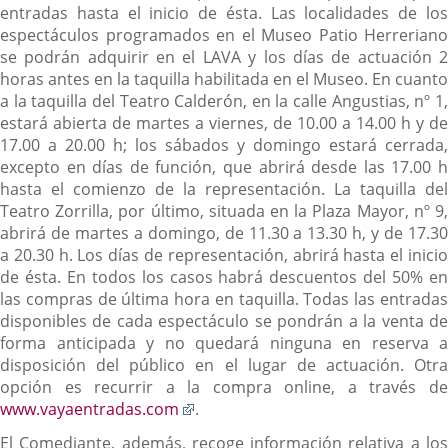
entradas hasta el inicio de ésta. Las localidades de los
espectáculos programados en el Museo Patio Herreriano
se podrán adquirir en el LAVA y los días de actuación 2
horas antes en la taquilla habilitada en el Museo. En cuanto
a la taquilla del Teatro Calderón, en la calle Angustias, nº 1,
estará abierta de martes a viernes, de 10.00 a 14.00 h y de
17.00 a 20.00 h; los sábados y domingo estará cerrada,
excepto en días de función, que abrirá desde las 17.00 h
hasta el comienzo de la representación. La taquilla del
Teatro Zorrilla, por último, situada en la Plaza Mayor, nº 9,
abrirá de martes a domingo, de 11.30 a 13.30 h, y de 17.30
a 20.30 h. Los días de representación, abrirá hasta el inicio
de ésta. En todos los casos habrá descuentos del 50% en
las compras de última hora en taquilla. Todas las entradas
disponibles de cada espectáculo se pondrán a la venta de
forma anticipada y no quedará ninguna en reserva a
disposición del público en el lugar de actuación. Otra
opción es recurrir a la compra online, a través de
Enlace
www.vayaentradas.com
.
a
El Comediante, además, recoge información relativa a los