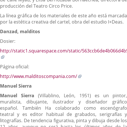
producción del Teatro Circo Price.
La línea gráfica de los materiales de este año está marcada
por la estética creativa del cartel, obra del estudio I+Deas.
Danzad, malditos
Dosier:
http://static1.squarespace.com/static/563ccb6de4b066
Enlace
a
Página oficial:
una
aplicación
Enlace
http://www.malditoscompania.com/
externa.
a
Manuel Sierra
una
aplicación
Manuel Sierra
(Villablino, León, 1951) es un pintor
externa.
muralista, dibujante, ilustrador y diseñador gráfico
español. También Ha colaborado como escenógrafo
teatral y es editor habitual de grabados, serigrafías y
litografías. De tendencia figurativa, pinta y dibuja desde los
12 años, aunque no será hasta los últimos años de la