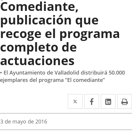
Comediante,
publicación que
recoge el programa
completo de
actuaciones
• El Ayuntamiento de Valladolid distribuirá 50.000
ejemplares del programa “El comediante”
Twitter
Enlace
Facebook
Enlace
Linked
Enlace
P
a
a
a
una
una
una
Fecha
3 de mayo de 2016
de
aplicación
aplicación
aplica
la