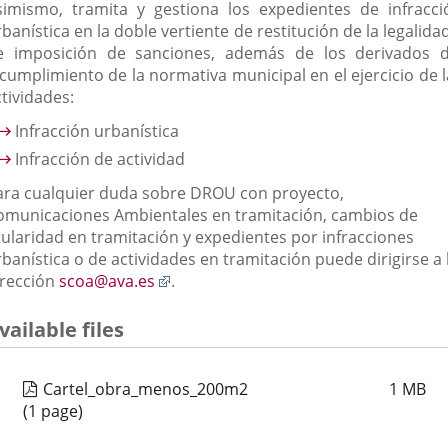
simismo, tramita y gestiona los expedientes de infracci
banística en la doble vertiente de restitución de la legalida
e imposición de sanciones, además de los derivados d
ncumplimiento de la normativa municipal en el ejercicio de l
tividades:
Infracción urbanística
Infracción de actividad
ara cualquier duda sobre DROU con proyecto,
omunicaciones Ambientales en tramitación, cambios de
itularidad en tramitación y expedientes por infracciones
banística o de actividades en tramitación puede dirigirse a 
Enlace
irección
scoa@ava.es
.
a
una
vailable files
aplicación
externa.
Cartel_obra_menos_200m2
1
MB
(1 page)