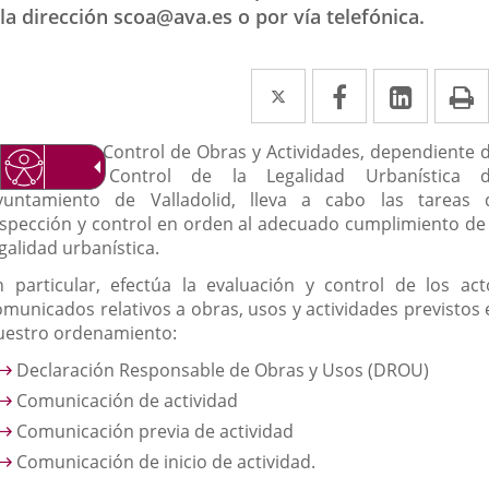
la dirección scoa@ava.es o por vía telefónica.
Twitter
Enlace
Facebook
Enlace
Linked
Enlace
P
a
a
a
escripción
a Sección de Control de Obras y Actividades, dependiente d
una
una
una
ervicio de Control de la Legalidad Urbanística d
aplicación
aplicación
aplica
yuntamiento de Valladolid, lleva a cabo las tareas 
nspección y control en orden al adecuado cumplimiento de 
externa.
externa.
extern
galidad urbanística.
n particular, efectúa la evaluación y control de los act
omunicados relativos a obras, usos y actividades previstos 
uestro ordenamiento:
Declaración Responsable de Obras y Usos (DROU)
Comunicación de actividad
Comunicación previa de actividad
Comunicación de inicio de actividad.